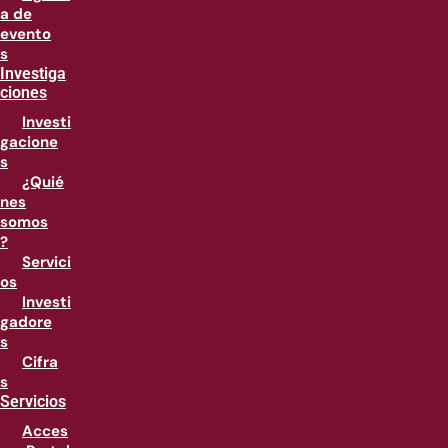
a de
evento
s
Investiga
ciones
Investi
gacione
s
¿Quié
nes
somos
?
Servici
os
Investi
gadore
s
Cifra
s
Servicios
Acces