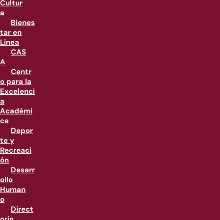
Cultur
a
Bienes
tar en
Linea
CAS
A
Centr
o para la
Excelenci
a
Académi
ca
Depor
te y
Recreaci
ón
Desarr
ollo
Human
o
Direct
orio