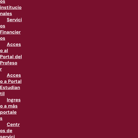
os
institucio
nales
Servici
os
Financier
os
Acces
o al
Portal del
Profeso
r
Acces
o a Portal
Estudian
til
Ingres
o a más
portale
s
Centr
os de
servici