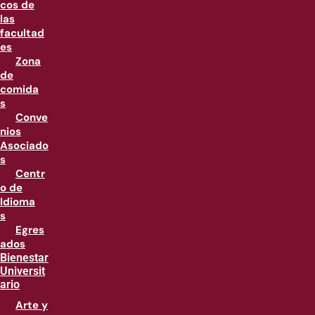
cos de
las
facultad
es
Zona
de
comida
s
Conve
nios
Asociado
s
Centr
o de
Idioma
s
Egres
ados
Bienestar
Universit
ario
Arte y