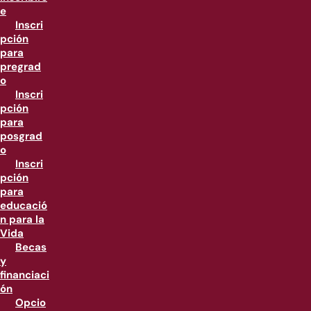
e
Inscri
pción
para
pregrad
o
Inscri
pción
para
posgrad
o
Inscri
pción
para
educació
n para la
Vida
Becas
y
financiaci
ón
Opcio