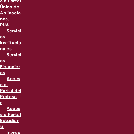
o a Portal
Único de
Aplicacio
nes,
PUA
Servici
os
institucio
nales
Servici
os
Financier
os
Acces
o al
Portal del
Profeso
r
Acces
o a Portal
Estudian
til
Ingres