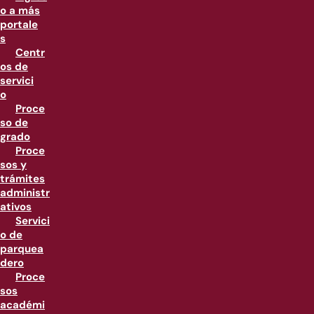
o a más
portale
s
Centr
os de
servici
o
Proce
so de
grado
Proce
sos y
trámites
administr
ativos
Servici
o de
parquea
dero
Proce
sos
académi