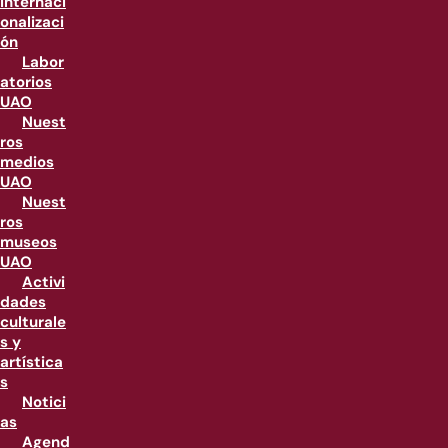
internaci
onalizaci
ón
Labor
atorios
UAO
Nuest
ros
medios
UAO
Nuest
ros
museos
UAO
Activi
dades
culturale
s y
artística
s
Notici
as
Agend