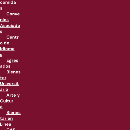
comida
s
Conve
nios
Asociado
s
Centr
o de
Idioma
s
Egres
ados
Bienes
tar
Universit
ario
Arte y
Cultur
a
Bienes
tar en
Linea