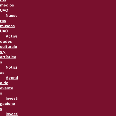
ros
medios
UAO
Nuest
ros
museos
UAO
Activi
dades
culturale
s y
artística
s
Notici
as
Agend
a de
evento
s
Investi
gacione
s
Investi