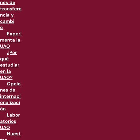
nes de
transfere
ncia y
cambi
o
Experi
menta la
UAO
¿Por
qué
estudiar
en la
UAO?
Opcio
nes de
internaci
onalizaci
ón
Labor
atorios
UAO
Nuest