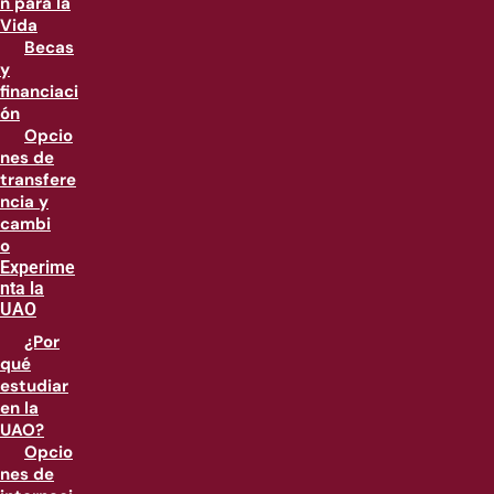
n para la
Vida
Becas
y
financiaci
ón
Opcio
nes de
transfere
ncia y
cambi
o
Experime
nta la
UAO
¿Por
qué
estudiar
en la
UAO?
Opcio
nes de