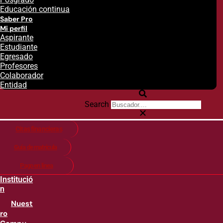
Educación continua
Saber Pro
Mi perfil
Aspirante
Estudiante
Egresado
Profesores
Colaborador
Entidad
Search
Citas financieras
Guía de matricula
Pago en línea
Institució
n
Nuest
ro