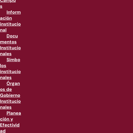
Campu
s
Inform
ación
institucio
nal
Docu
mentos
Institucio
nales
Símbo
los
institucio
nales
Órgan
os de
Gobierno
Institucio
nales
Planea
ción y
Efectivid
ad