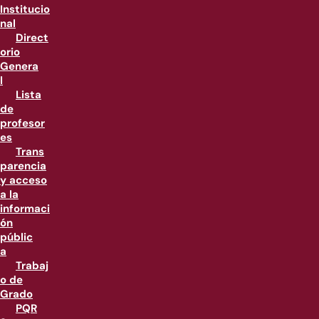
Institucio
nal
Direct
orio
Genera
l
Lista
de
profesor
es
Trans
parencia
y acceso
a la
informaci
ón
públic
a
Trabaj
o de
Grado
PQR