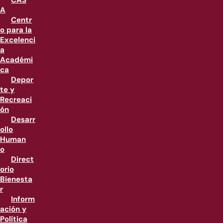
CAS
A
Centr
o para la
Excelenci
a
Académi
ca
Depor
te y
Recreaci
ón
Desarr
ollo
Human
o
Direct
orio
Bienesta
r
Inform
ación y
Política