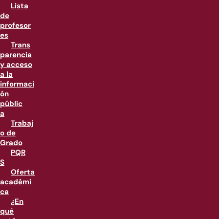
Lista
de
profesor
es
Trans
parencia
y acceso
a la
informaci
ón
públic
a
Trabaj
o de
Grado
PQR
S
Oferta
académi
ca
¿En
qué