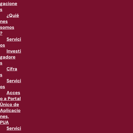
gacione
s
¿Quié
nes
somos
?
Servici
os
Investi
gadore
s
Cifra
s
Servici
os
Acces
o a Portal
Único de
Aplicacio
nes,
PUA
Servici