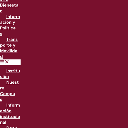
Bienesta
r
Inform
ación y
Política
s
Trans
porte y
Movilida
d
Institu
ción
Nuest
ro
Campu
s
Inform
ación
institucio
nal