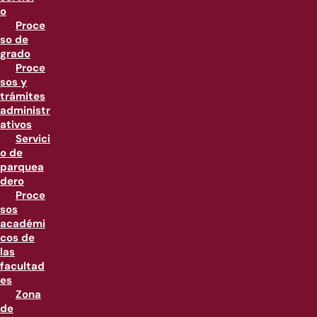
o
Proce
so de
grado
Proce
sos y
trámites
administr
ativos
Servici
o de
parquea
dero
Proce
sos
académi
cos de
las
facultad
es
Zona
de