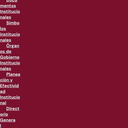
Docu
mentos
Institucio
nales
Símbo
los
institucio
nales
Órgan
os de
Gobierno
Institucio
nales
Planea
ción y
Efectivid
ad
Institucio
nal
Direct
orio
Genera
l