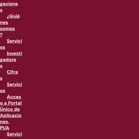
gacione
s
¿Quié
nes
somos
?
Servici
os
Investi
gadore
s
Cifra
s
Servici
os
Acces
o a Portal
Único de
Aplicacio
nes,
PUA
Servici