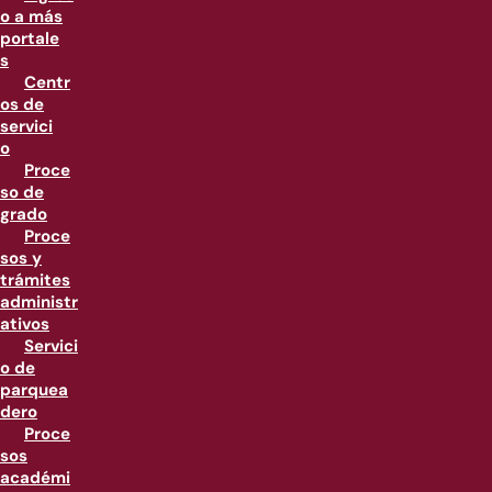
o a más
portale
s
Centr
os de
servici
o
Proce
so de
grado
Proce
sos y
trámites
administr
ativos
Servici
o de
parquea
dero
Proce
sos
académi