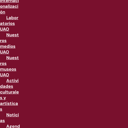
internaci
onalizaci
ón
Labor
atorios
UAO
Nuest
ros
medios
UAO
Nuest
ros
museos
UAO
Activi
dades
culturale
s y
artística
s
Notici
as
Agend