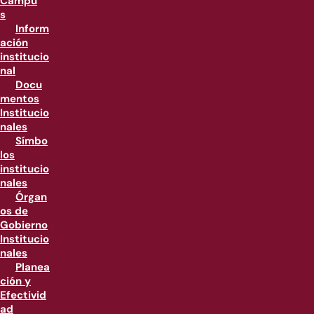
Campu
s
Inform
ación
institucio
nal
Docu
mentos
Institucio
nales
Símbo
los
institucio
nales
Órgan
os de
Gobierno
Institucio
nales
Planea
ción y
Efectivid
ad