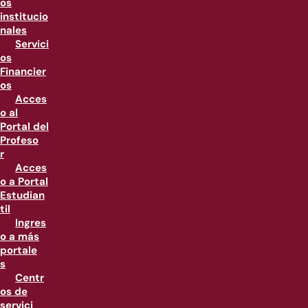
os
institucio
nales
Servici
os
Financier
os
Acces
o al
Portal del
Profeso
r
Acces
o a Portal
Estudian
til
Ingres
o a más
portale
s
Centr
os de
servici