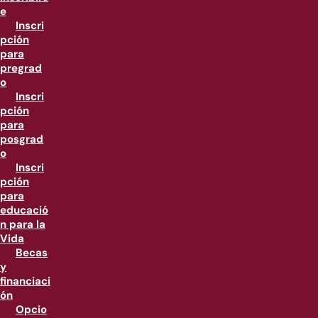
e
Inscri
pción
para
pregrad
o
Inscri
pción
para
posgrad
o
Inscri
pción
para
educació
n para la
Vida
Becas
y
financiaci
ón
Opcio