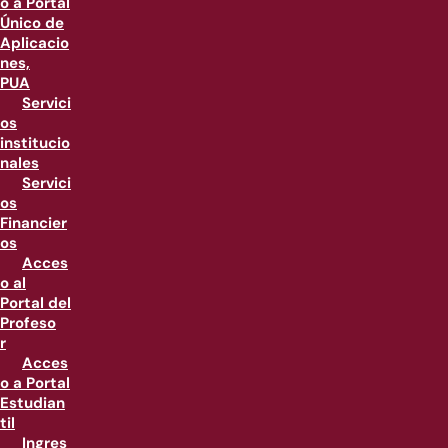
o a Portal
Único de
Aplicacio
nes,
PUA
Servici
os
institucio
nales
Servici
os
Financier
os
Acces
o al
Portal del
Profeso
r
Acces
o a Portal
Estudian
til
Ingres