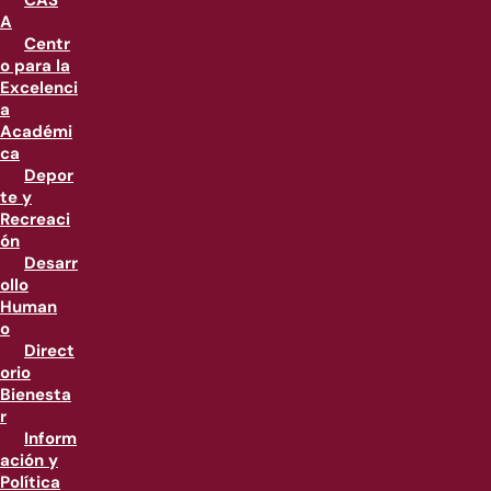
CAS
A
Centr
o para la
Excelenci
a
Académi
ca
Depor
te y
Recreaci
ón
Desarr
ollo
Human
o
Direct
orio
Bienesta
r
Inform
ación y
Política