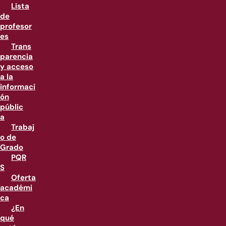
Lista
de
profesor
es
Trans
parencia
y acceso
a la
informaci
ón
públic
a
Trabaj
o de
Grado
PQR
S
Oferta
académi
ca
¿En
qué