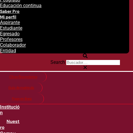
Educación continua
Saber Pro
Mi perfil
Aspirante
Estudiante
Egresado
Profesores
Colaborador
Entidad
Search
Citas financieras
Guía de matricula
Pago en línea
Institució
n
Nuest
ro