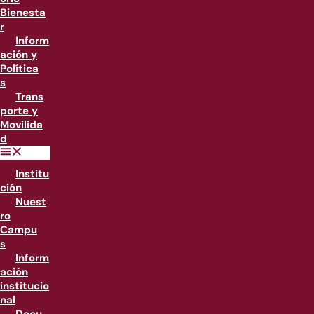
Bienesta
r
Inform
ación y
Política
s
Trans
porte y
Movilida
d
Institu
ción
Nuest
ro
Campu
s
Inform
ación
institucio
nal