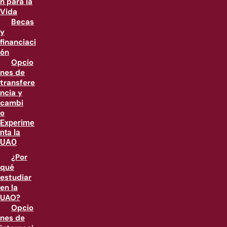
n para la
Vida
Becas
y
financiaci
ón
Opcio
nes de
transfere
ncia y
cambi
o
Experime
nta la
UAO
¿Por
qué
estudiar
en la
UAO?
Opcio
nes de