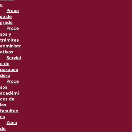
o
Proce
so de
grado
Proce
sos y
trámites
administr
ativos
Servici
o de
parquea
dero
Proce
sos
académi
cos de
las
facultad
es
Zona
de