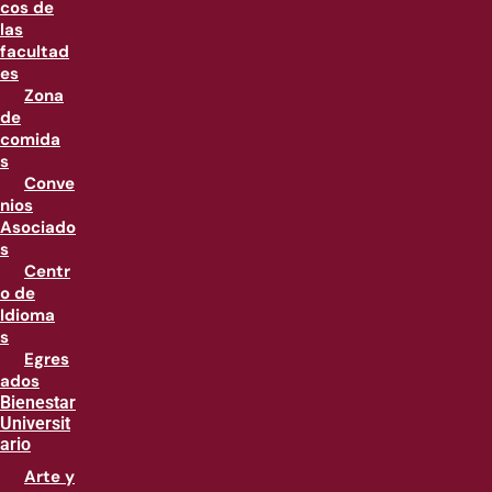
cos de
las
facultad
es
Zona
de
comida
s
Conve
nios
Asociado
s
Centr
o de
Idioma
s
Egres
ados
Bienestar
Universit
ario
Arte y