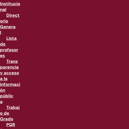
Institucio
nal
Direct
orio
Genera
l
Lista
de
profesor
es
Trans
parencia
y acceso
a la
informaci
ón
públic
a
Trabaj
o de
Grado
PQR