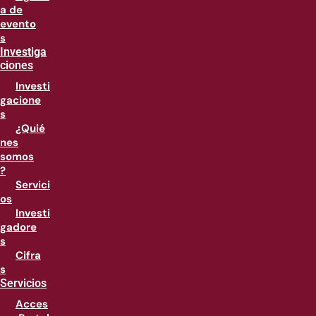
a de
evento
s
Investiga
ciones
Investi
gacione
s
¿Quié
nes
somos
?
Servici
os
Investi
gadore
s
Cifra
s
Servicios
Acces