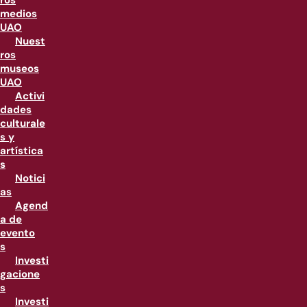
ros
medios
UAO
Nuest
ros
museos
UAO
Activi
dades
culturale
s y
artística
s
Notici
as
Agend
a de
evento
s
Investi
gacione
s
Investi