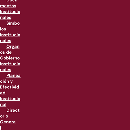
Docu
mentos
Institucio
nales
Símbo
los
institucio
nales
Órgan
os de
Gobierno
Institucio
nales
Planea
ción y
Efectivid
ad
Institucio
nal
Direct
orio
Genera
l