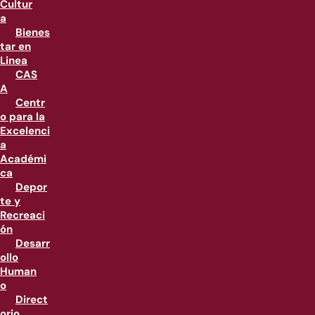
Cultur
a
Bienes
tar en
Linea
CAS
A
Centr
o para la
Excelenci
a
Académi
ca
Depor
te y
Recreaci
ón
Desarr
ollo
Human
o
Direct
orio