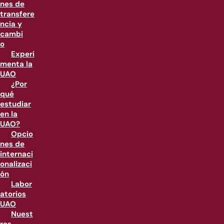
nes de
transfere
ncia y
cambi
o
Experi
menta la
UAO
¿Por
qué
estudiar
en la
UAO?
Opcio
nes de
internaci
onalizaci
ón
Labor
atorios
UAO
Nuest