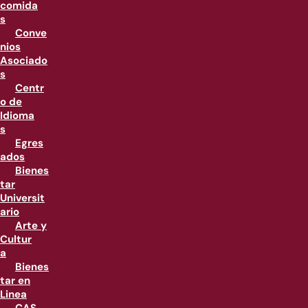
comida
s
Conve
nios
Asociado
s
Centr
o de
Idioma
s
Egres
ados
Bienes
tar
Universit
ario
Arte y
Cultur
a
Bienes
tar en
Linea