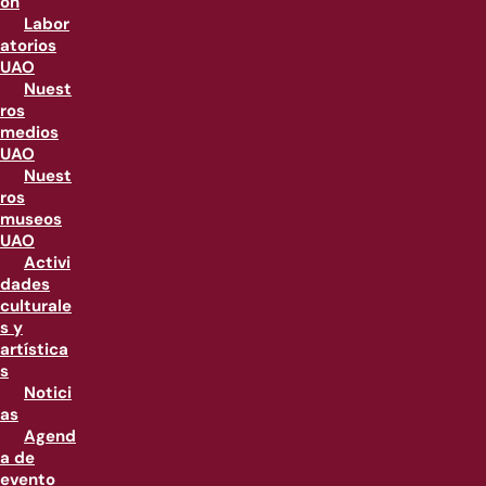
ón
Labor
atorios
UAO
Nuest
ros
medios
UAO
Nuest
ros
museos
UAO
Activi
dades
culturale
s y
artística
s
Notici
as
Agend
a de
evento