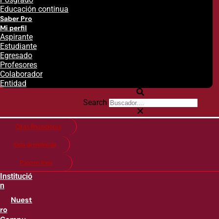
Educación continua
Saber Pro
Mi perfil
Aspirante
Estudiante
Egresado
Profesores
Colaborador
Entidad
Search
Citas financieras
Guía de matricula
Pago en línea
Institució
n
Nuest
ro