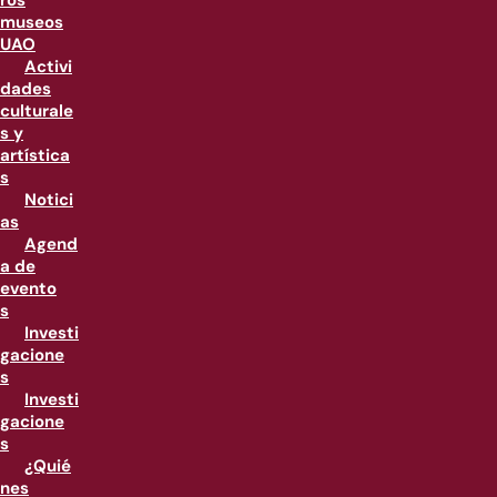
ros
museos
UAO
Activi
dades
culturale
s y
artística
s
Notici
as
Agend
a de
evento
s
Investi
gacione
s
Investi
gacione
s
¿Quié
nes