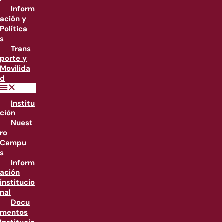
Inform
ación y
Política
s
Trans
porte y
Movilida
d
Institu
ción
Nuest
ro
Campu
s
Inform
ación
institucio
nal
Docu
mentos