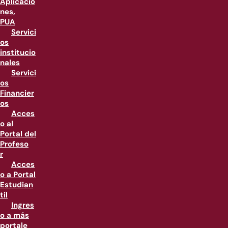
Aplicacio
nes,
PUA
Servici
os
institucio
nales
Servici
os
Financier
os
Acces
o al
Portal del
Profeso
r
Acces
o a Portal
Estudian
til
Ingres
o a más
portale