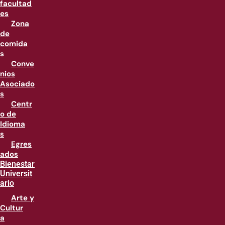
facultad
es
Zona
de
comida
s
Conve
nios
Asociado
s
Centr
o de
Idioma
s
Egres
ados
Bienestar
Universit
ario
Arte y
Cultur
a