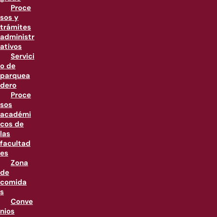
Proce
sos y
trámites
administr
ativos
Servici
o de
parquea
dero
Proce
sos
académi
cos de
las
facultad
es
Zona
de
comida
s
Conve
nios