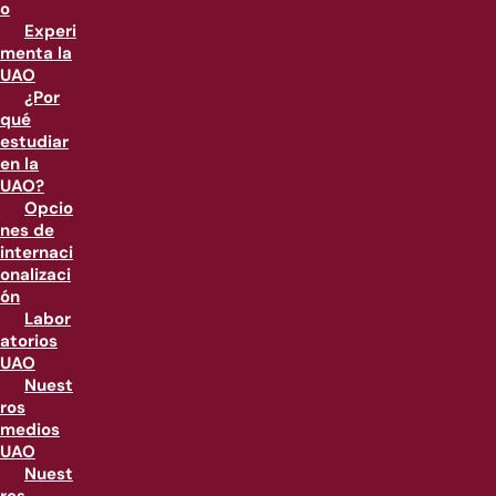
o
Experi
menta la
UAO
¿Por
qué
estudiar
en la
UAO?
Opcio
nes de
internaci
onalizaci
ón
Labor
atorios
UAO
Nuest
ros
medios
UAO
Nuest