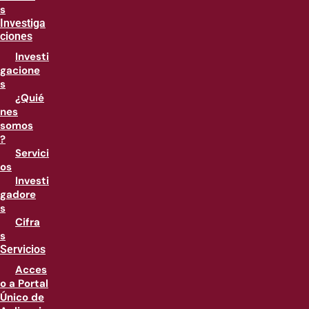
s
Investiga
ciones
Investi
gacione
s
¿Quié
nes
somos
?
Servici
os
Investi
gadore
s
Cifra
s
Servicios
Acces
o a Portal
Único de