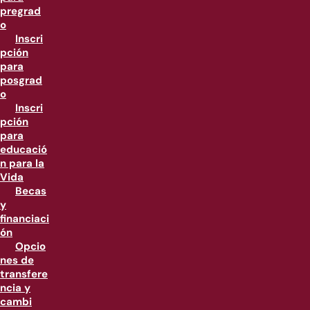
pregrad
o
Inscri
pción
para
posgrad
o
Inscri
pción
para
educació
n para la
Vida
Becas
y
financiaci
ón
Opcio
nes de
transfere
ncia y
cambi