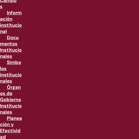
Campu
s
Inform
ación
institucio
nal
Docu
mentos
Institucio
nales
Símbo
los
institucio
nales
Órgan
os de
Gobierno
Institucio
nales
Planea
ción y
Efectivid
ad