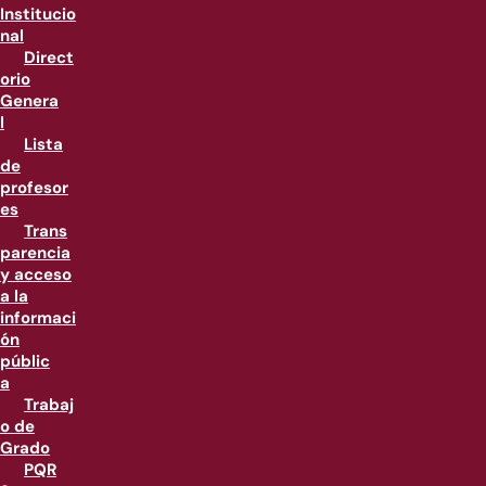
Institucio
nal
Direct
orio
Genera
l
Lista
de
profesor
es
Trans
parencia
y acceso
a la
informaci
ón
públic
a
Trabaj
o de
Grado
PQR