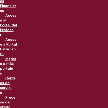
os
Financier
os
Acces
o al
Portal del
Profeso
r
Acces
o a Portal
Estudian
til
Ingres
o a más
portale
s
Centr
os de
servici
o
Proce
so de
grado