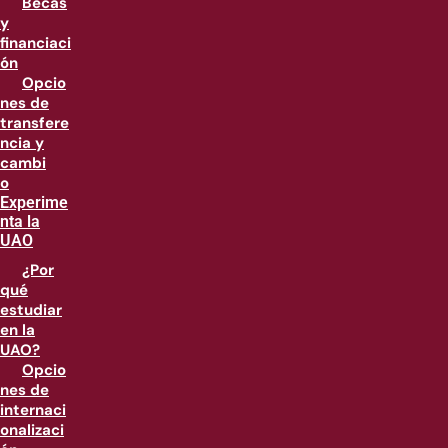
Becas
y
financiaci
ón
Opcio
nes de
transfere
ncia y
cambi
o
Experime
nta la
UAO
¿Por
qué
estudiar
en la
UAO?
Opcio
nes de
internaci
onalizaci