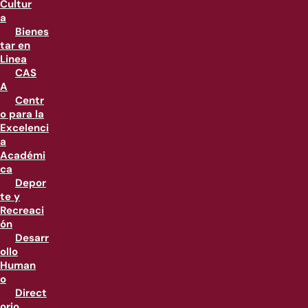
Cultur
a
Bienes
tar en
Linea
CAS
A
Centr
o para la
Excelenci
a
Académi
ca
Depor
te y
Recreaci
ón
Desarr
ollo
Human
o
Direct
orio