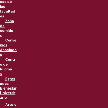
cos de
las
facultad
es
Zona
de
comida
s
Conve
nios
Asociado
s
Centr
o de
Idioma
s
Egres
ados
Bienestar
Universit
ario
Arte y