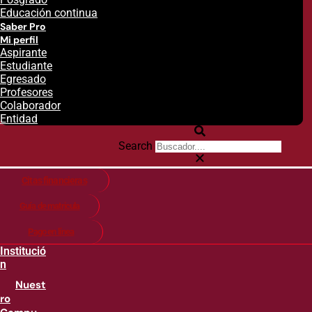
Educación continua
Saber Pro
Mi perfil
Aspirante
Estudiante
Egresado
Profesores
Colaborador
Entidad
Search
Citas financieras
Guía de matricula
Pago en línea
Institució
n
Nuest
ro