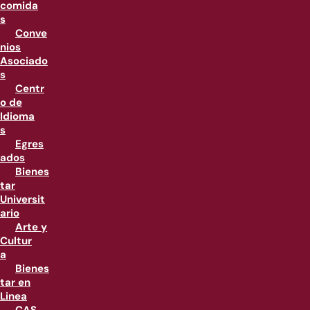
comida
s
Conve
nios
Asociado
s
Centr
o de
Idioma
s
Egres
ados
Bienes
tar
Universit
ario
Arte y
Cultur
a
Bienes
tar en
Linea