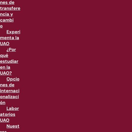
nes de
transfere
ncia y
cambi
o
Experi
menta la
UAO
¿Por
qué
estudiar
en la
UAO?
Opcio
nes de
internaci
onalizaci
ón
Labor
atorios
UAO
Nuest