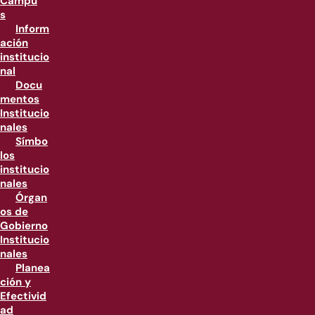
Campu
s
Inform
ación
institucio
nal
Docu
mentos
Institucio
nales
Símbo
los
institucio
nales
Órgan
os de
Gobierno
Institucio
nales
Planea
ción y
Efectivid
ad