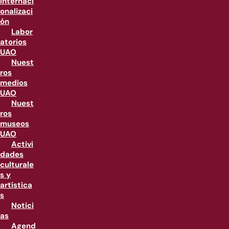
internaci
onalizaci
ón
Labor
atorios
UAO
Nuest
ros
medios
UAO
Nuest
ros
museos
UAO
Activi
dades
culturale
s y
artística
s
Notici
as
Agend