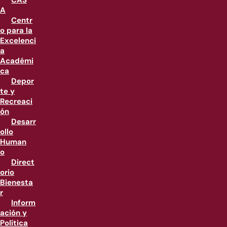
CAS
A
Centr
o para la
Excelenci
a
Académi
ca
Depor
te y
Recreaci
ón
Desarr
ollo
Human
o
Direct
orio
Bienesta
r
Inform
ación y
Política