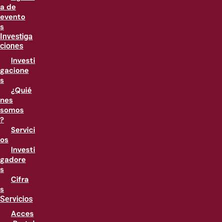
a de
evento
s
Investiga
ciones
Investi
gacione
s
¿Quié
nes
somos
?
Servici
os
Investi
gadore
s
Cifra
s
Servicios
Acces