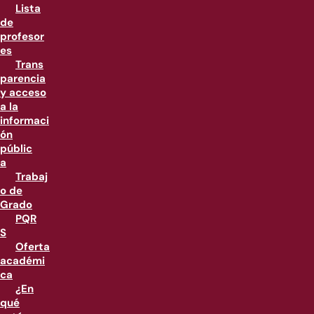
Lista
de
profesor
es
Trans
parencia
y acceso
a la
informaci
ón
públic
a
Trabaj
o de
Grado
PQR
S
Oferta
académi
ca
¿En
qué