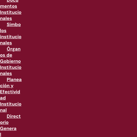
Docu
mentos
Institucio
nales
Símbo
los
institucio
nales
Órgan
os de
Gobierno
Institucio
nales
Planea
ción y
Efectivid
ad
Institucio
nal
Direct
orio
Genera
l