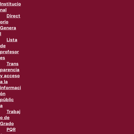
Institucio
nal
Direct
orio
Genera
l
Lista
de
profesor
es
Trans
parencia
y acceso
a la
informaci
ón
públic
a
Trabaj
o de
Grado
PQR