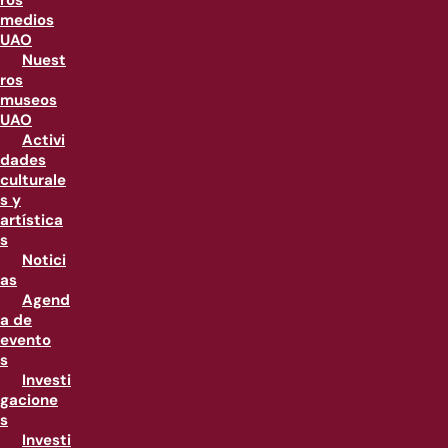
ros
medios
UAO
Nuest
ros
museos
UAO
Activi
dades
culturale
s y
artística
s
Notici
as
Agend
a de
evento
s
Investi
gacione
s
Investi