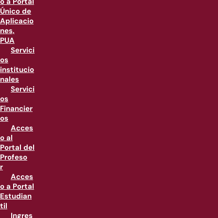
o a Portal
Único de
Aplicacio
nes,
PUA
Servici
os
institucio
nales
Servici
os
Financier
os
Acces
o al
Portal del
Profeso
r
Acces
o a Portal
Estudian
til
Ingres