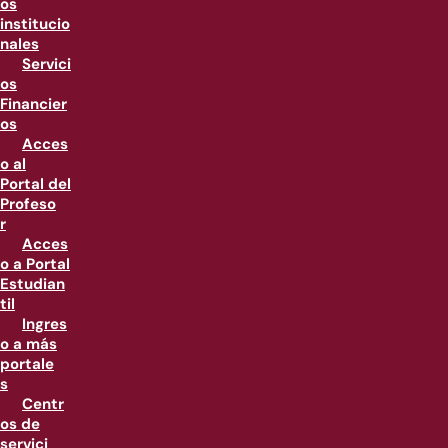
os
institucio
nales
Servici
os
Financier
os
Acces
o al
Portal del
Profeso
r
Acces
o a Portal
Estudian
til
Ingres
o a más
portale
s
Centr
os de
servici