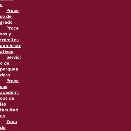
o
Proce
so de
grado
Proce
sos y
trámites
administr
ativos
Servici
o de
parquea
dero
Proce
sos
académi
cos de
las
facultad
es
Zona
de