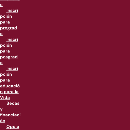
e
Inscri
pción
para
pregrad
o
Inscri
pción
para
posgrad
o
Inscri
pción
para
educació
n para la
Vida
Becas
y
financiaci
ón
Opcio