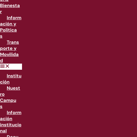
Bienesta
r
Inform
ación y
Política
s
Trans
porte y
Movilida
d
Institu
ción
Nuest
ro
Campu
s
Inform
ación
institucio
nal