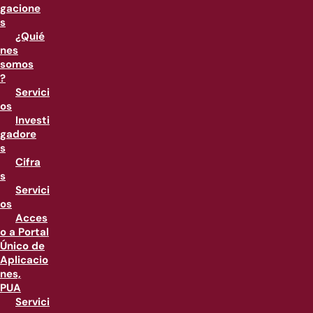
gacione
s
¿Quié
nes
somos
?
Servici
os
Investi
gadore
s
Cifra
s
Servici
os
Acces
o a Portal
Único de
Aplicacio
nes,
PUA
Servici