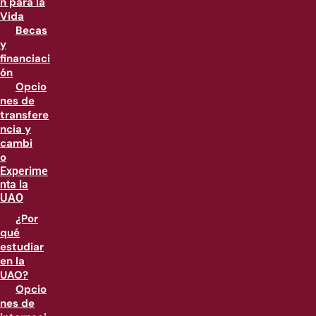
n para la
Vida
Becas
y
financiaci
ón
Opcio
nes de
transfere
ncia y
cambi
o
Experime
nta la
UAO
¿Por
qué
estudiar
en la
UAO?
Opcio
nes de