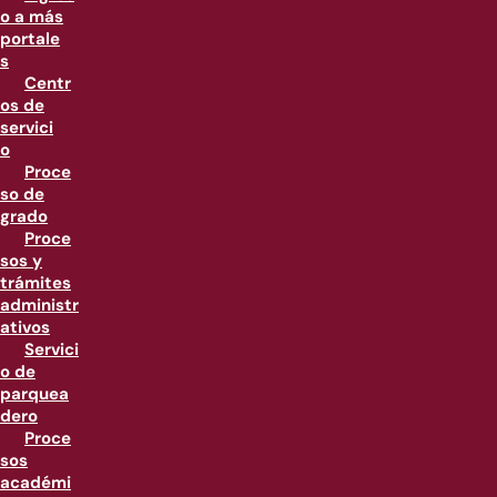
o a más
portale
s
Centr
os de
servici
o
Proce
so de
grado
Proce
sos y
trámites
administr
ativos
Servici
o de
parquea
dero
Proce
sos
académi