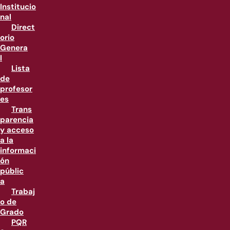
Institucio
nal
Direct
orio
Genera
l
Lista
de
profesor
es
Trans
parencia
y acceso
a la
informaci
ón
públic
a
Trabaj
o de
Grado
PQR