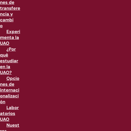
nes de
transfere
ncia y
cambi
o
Experi
menta la
UAO
¿Por
qué
estudiar
en la
UAO?
Opcio
nes de
internaci
onalizaci
ón
Labor
atorios
UAO
Nuest