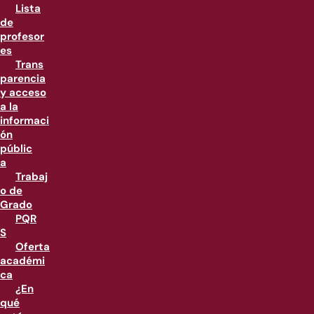
Lista
de
profesor
es
Trans
parencia
y acceso
a la
informaci
ón
públic
a
Trabaj
o de
Grado
PQR
S
Oferta
académi
ca
¿En
qué