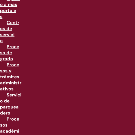
o a más
portale
s
Centr
os de
servici
o
Proce
so de
grado
Proce
sos y
trámites
administr
ativos
Servici
o de
parquea
dero
Proce
sos
académi