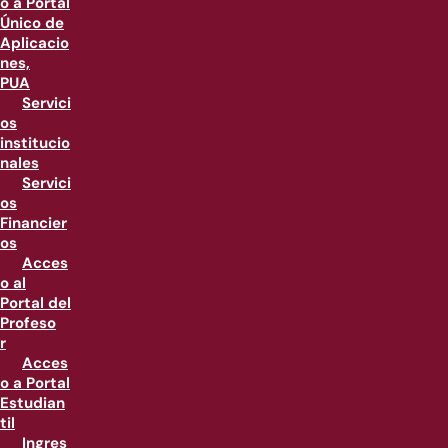
o a Portal
Único de
Aplicacio
nes,
PUA
Servici
os
institucio
nales
Servici
os
Financier
os
Acces
o al
Portal del
Profeso
r
Acces
o a Portal
Estudian
til
Ingres