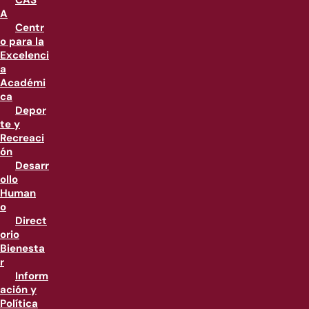
CAS
A
Centr
o para la
Excelenci
a
Académi
ca
Depor
te y
Recreaci
ón
Desarr
ollo
Human
o
Direct
orio
Bienesta
r
Inform
ación y
Política