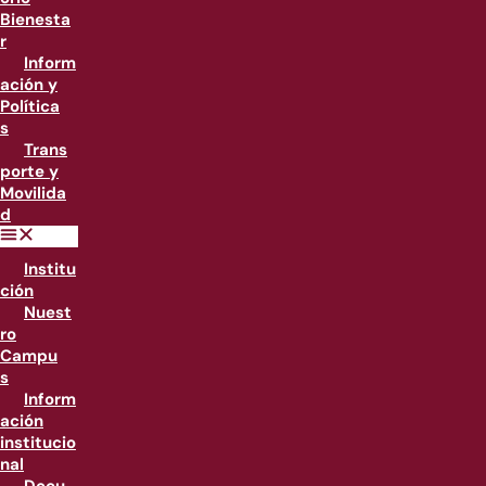
Bienesta
r
Inform
ación y
Política
s
Trans
porte y
Movilida
d
Institu
ción
Nuest
ro
Campu
s
Inform
ación
institucio
nal