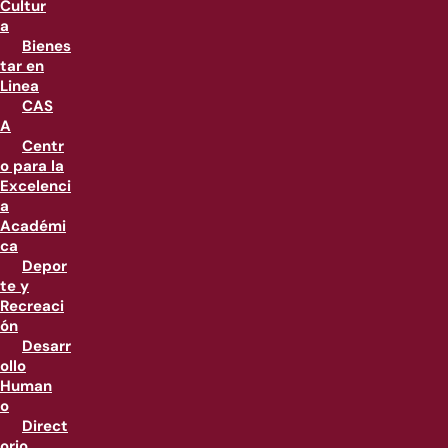
Cultur
a
Bienes
tar en
Linea
CAS
A
Centr
o para la
Excelenci
a
Académi
ca
Depor
te y
Recreaci
ón
Desarr
ollo
Human
o
Direct
orio