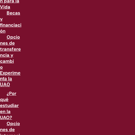
n para la
Vida
Becas
y
financiaci
ón
Opcio
nes de
transfere
ncia y
cambi
o
Experime
nta la
UAO
¿Por
qué
estudiar
en la
UAO?
Opcio
nes de