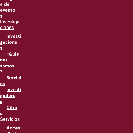
a de
evento
s
Investiga
ciones
Investi
gacione
s
¿Quié
nes
somos
?
Servici
os
Investi
gadore
s
Cifra
s
Servicios
Acces