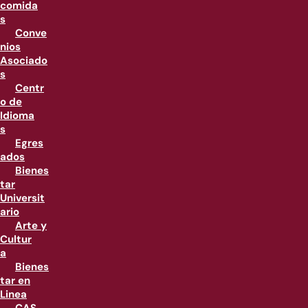
comida
s
Conve
nios
Asociado
s
Centr
o de
Idioma
s
Egres
ados
Bienes
tar
Universit
ario
Arte y
Cultur
a
Bienes
tar en
Linea