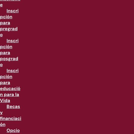
e
Inscri
pción
para
pregrad
o
Inscri
pción
para
posgrad
o
Inscri
pción
para
educació
n para la
Vida
Becas
y
financiaci
ón
Opcio