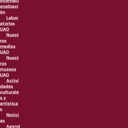
internaci
onalizaci
ón
Labor
atorios
UAO
Nuest
ros
medios
UAO
Nuest
ros
museos
UAO
Activi
dades
culturale
s y
artística
s
Notici
as
Agend