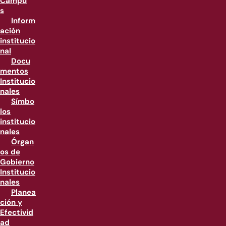
Campu
s
Inform
ación
institucio
nal
Docu
mentos
Institucio
nales
Símbo
los
institucio
nales
Órgan
os de
Gobierno
Institucio
nales
Planea
ción y
Efectivid
ad