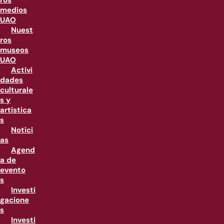
ros
medios
UAO
Nuest
ros
museos
UAO
Activi
dades
culturale
s y
artística
s
Notici
as
Agend
a de
evento
s
Investi
gacione
s
Investi