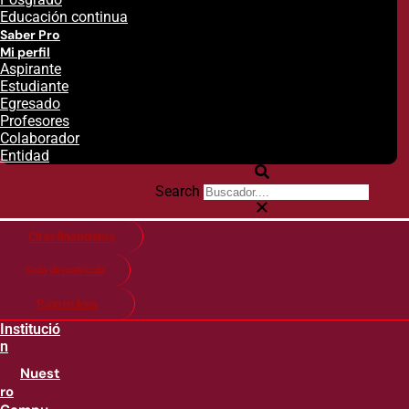
Educación continua
Saber Pro
Mi perfil
Aspirante
Estudiante
Egresado
Profesores
Colaborador
Entidad
Search
Citas financieras
Guía de matricula
Pago en línea
Institució
n
Nuest
ro