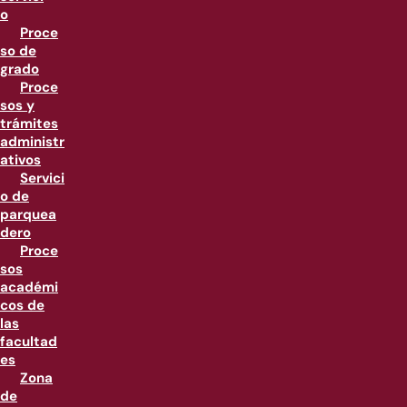
o
Proce
so de
grado
Proce
sos y
trámites
administr
ativos
Servici
o de
parquea
dero
Proce
sos
académi
cos de
las
facultad
es
Zona
de