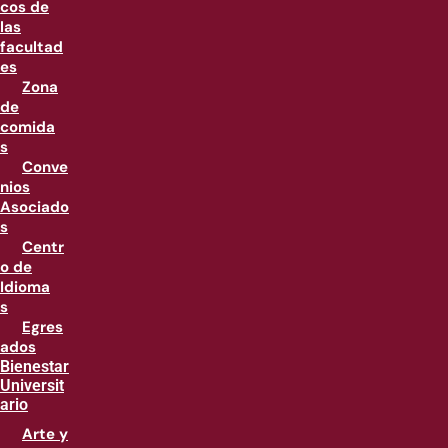
cos de
las
facultad
es
Zona
de
comida
s
Conve
nios
Asociado
s
Centr
o de
Idioma
s
Egres
ados
Bienestar
Universit
ario
Arte y