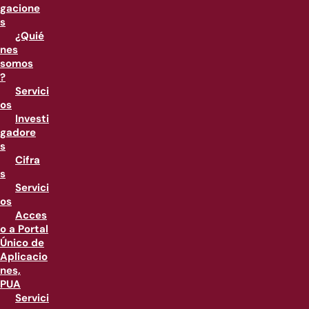
gacione
s
¿Quié
nes
somos
?
Servici
os
Investi
gadore
s
Cifra
s
Servici
os
Acces
o a Portal
Único de
Aplicacio
nes,
PUA
Servici