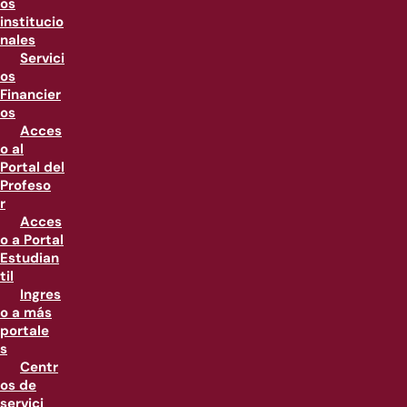
os
institucio
nales
Servici
os
Financier
os
Acces
o al
Portal del
Profeso
r
Acces
o a Portal
Estudian
til
Ingres
o a más
portale
s
Centr
os de
servici