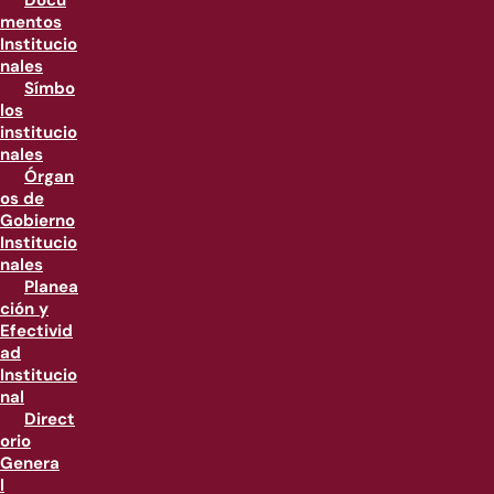
Docu
mentos
Institucio
nales
Símbo
los
institucio
nales
Órgan
os de
Gobierno
Institucio
nales
Planea
ción y
Efectivid
ad
Institucio
nal
Direct
orio
Genera
l