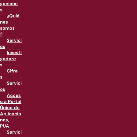
gacione
s
¿Quié
nes
somos
?
Servici
os
Investi
gadore
s
Cifra
s
Servici
os
Acces
o a Portal
Único de
Aplicacio
nes,
PUA
Servici