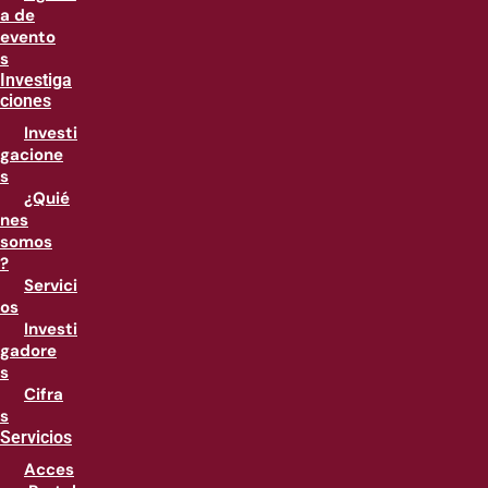
a de
evento
s
Investiga
ciones
Investi
gacione
s
¿Quié
nes
somos
?
Servici
os
Investi
gadore
s
Cifra
s
Servicios
Acces