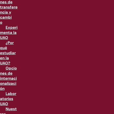
nes de
transfere
ncia y
cambi
o
Experi
menta la
UAO
¿Por
qué
estudiar
en la
UAO?
Opcio
nes de
internaci
onalizaci
ón
Labor
atorios
UAO
Nuest