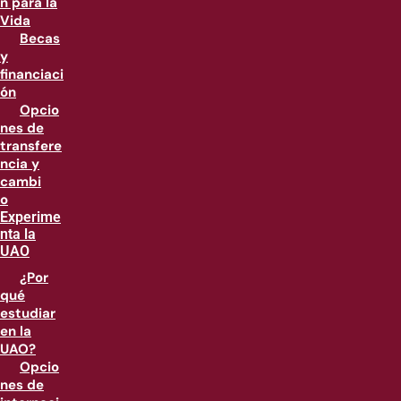
n para la
Vida
Becas
y
financiaci
ón
Opcio
nes de
transfere
ncia y
cambi
o
Experime
nta la
UAO
¿Por
qué
estudiar
en la
UAO?
Opcio
nes de