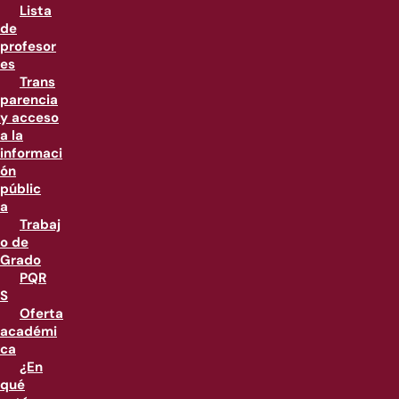
Lista
de
profesor
es
Trans
parencia
y acceso
a la
informaci
ón
públic
a
Trabaj
o de
Grado
PQR
S
Oferta
académi
ca
¿En
qué