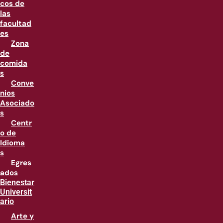
cos de
las
facultad
es
Zona
de
comida
s
Conve
nios
Asociado
s
Centr
o de
Idioma
s
Egres
ados
Bienestar
Universit
ario
Arte y