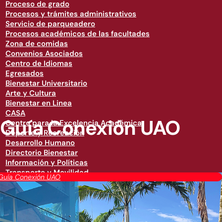
Proceso de grado
Procesos y trámites administrativos
Servicio de parqueadero
Procesos académicos de las facultades
Zona de comidas
Convenios Asociados
Centro de Idiomas
Egresados
Bienestar Universitario
Arte y Cultura
Bienestar en Linea
CASA
Guía Conexión UAO
Centro para la Excelencia Académica
Deporte y Recreación
Desarrollo Humano
Directorio Bienestar
Información y Políticas
Transporte y Movilidad
Guía Conexión UAO