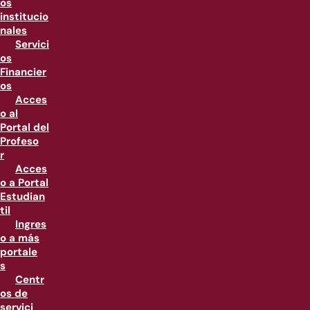
os
institucio
nales
Servici
os
Financier
os
Acces
o al
Portal del
Profeso
r
Acces
o a Portal
Estudian
til
Ingres
o a más
portale
s
Centr
os de
servici