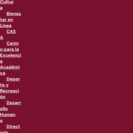
Cultur
a
Bienes
tar en
Linea
CAS
A
Centr
o para la
Excelenci
a
Académi
ca
Depor
te y
Recreaci
ón
Desarr
ollo
Human
o
Direct
orio