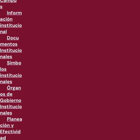
Campu
s
Inform
ación
institucio
nal
Docu
mentos
Institucio
nales
Símbo
los
institucio
nales
Órgan
os de
Gobierno
Institucio
nales
Planea
ción y
Efectivid
ad