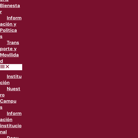
Bienesta
r
Inform
ación y
Política
s
Trans
porte y
Movilida
d
Institu
ción
Nuest
ro
Campu
s
Inform
ación
institucio
nal