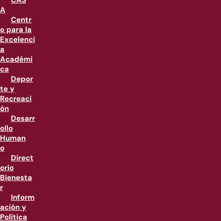
CAS
A
Centr
o para la
Excelenci
a
Académi
ca
Depor
te y
Recreaci
ón
Desarr
ollo
Human
o
Direct
orio
Bienesta
r
Inform
ación y
Política