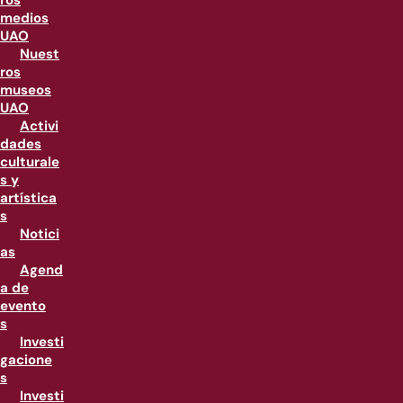
ros
medios
UAO
Nuest
ros
museos
UAO
Activi
dades
culturale
s y
artística
s
Notici
as
Agend
a de
evento
s
Investi
gacione
s
Investi