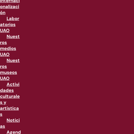
internaci
onalizaci
ón
Labor
atorios
UAO
Nuest
ros
medios
UAO
Nuest
ros
museos
UAO
Activi
dades
culturale
s y
artística
s
Notici
as
Agend