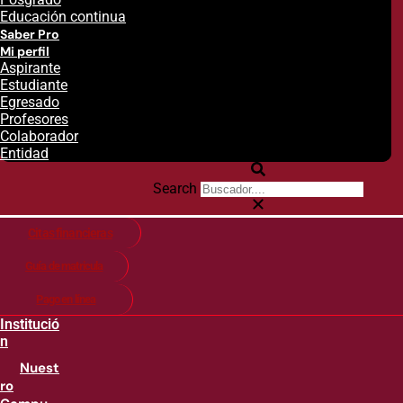
Educación continua
Saber Pro
Mi perfil
Aspirante
Estudiante
Egresado
Profesores
Colaborador
Entidad
Search
Citas financieras
Guía de matricula
Pago en línea
Institució
n
Nuest
ro