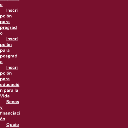
e
Inscri
pción
para
pregrad
o
Inscri
pción
para
posgrad
o
Inscri
pción
para
educació
n para la
Vida
Becas
y
financiaci
ón
Opcio