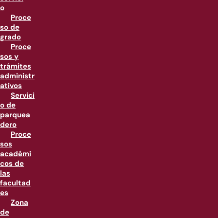
o
Proce
so de
grado
Proce
sos y
trámites
administr
ativos
Servici
o de
parquea
dero
Proce
sos
académi
cos de
las
facultad
es
Zona
de