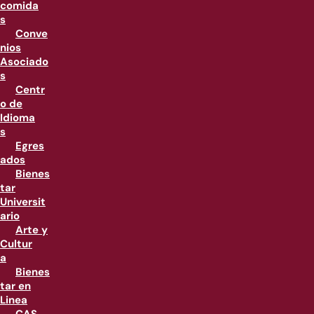
comida
s
Conve
nios
Asociado
s
Centr
o de
Idioma
s
Egres
ados
Bienes
tar
Universit
ario
Arte y
Cultur
a
Bienes
tar en
Linea