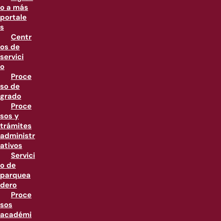
o a más
portale
s
Centr
os de
servici
o
Proce
so de
grado
Proce
sos y
trámites
administr
ativos
Servici
o de
parquea
dero
Proce
sos
académi