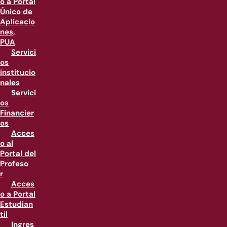
o a Portal
Único de
Aplicacio
nes,
PUA
Servici
os
institucio
nales
Servici
os
Financier
os
Acces
o al
Portal del
Profeso
r
Acces
o a Portal
Estudian
til
Ingres