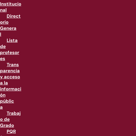
Institucio
nal
Direct
orio
Genera
l
Lista
de
profesor
es
Trans
parencia
y acceso
a la
informaci
ón
públic
a
Trabaj
o de
Grado
PQR