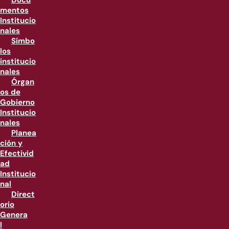
Docu
mentos
Institucio
nales
Símbo
los
institucio
nales
Órgan
os de
Gobierno
Institucio
nales
Planea
ción y
Efectivid
ad
Institucio
nal
Direct
orio
Genera
l