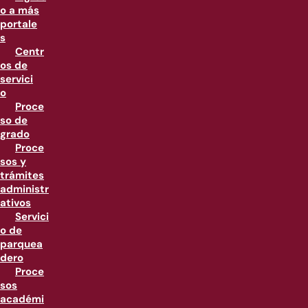
o a más
portale
s
Centr
os de
servici
o
Proce
so de
grado
Proce
sos y
trámites
administr
ativos
Servici
o de
parquea
dero
Proce
sos
académi