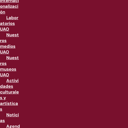
internaci
onalizaci
ón
Labor
atorios
UAO
Nuest
ros
medios
UAO
Nuest
ros
museos
UAO
Activi
dades
culturale
s y
artística
s
Notici
as
Agend