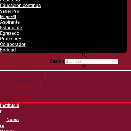
Educación continua
Saber Pro
Mi perfil
Aspirante
Estudiante
Egresado
Profesores
Colaborador
Entidad
Search
Citas financieras
Guía de matricula
Pago en línea
Institució
n
Nuest
ro