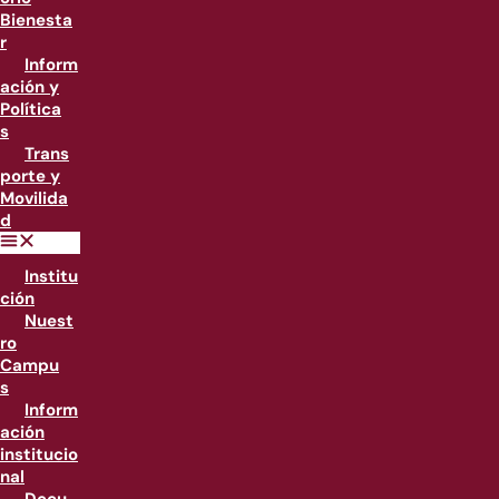
Bienesta
r
Inform
ación y
Política
s
Trans
porte y
Movilida
d
Institu
ción
Nuest
ro
Campu
s
Inform
ación
institucio
nal