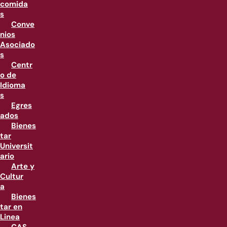
comida
s
Conve
nios
Asociado
s
Centr
o de
Idioma
s
Egres
ados
Bienes
tar
Universit
ario
Arte y
Cultur
a
Bienes
tar en
Linea