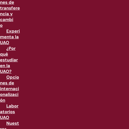
nes de
transfere
ncia y
cambi
o
Experi
menta la
UAO
¿Por
qué
estudiar
en la
UAO?
Opcio
nes de
internaci
onalizaci
ón
Labor
atorios
UAO
Nuest