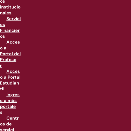
os
institucio
nales
Servici
os
Financier
os
Acces
o al
Portal del
Profeso
r
Acces
o a Portal
Estudian
til
Ingres
o a más
portale
s
Centr
os de
servici