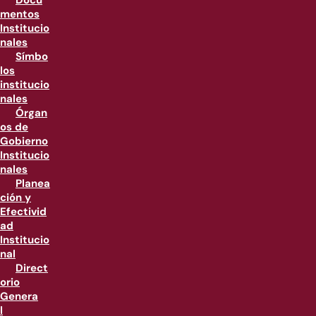
Docu
mentos
Institucio
nales
Símbo
los
institucio
nales
Órgan
os de
Gobierno
Institucio
nales
Planea
ción y
Efectivid
ad
Institucio
nal
Direct
orio
Genera
l