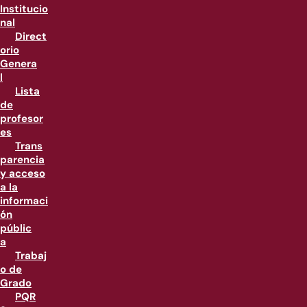
Institucio
nal
Direct
orio
Genera
l
Lista
de
profesor
es
Trans
parencia
y acceso
a la
informaci
ón
públic
a
Trabaj
o de
Grado
PQR