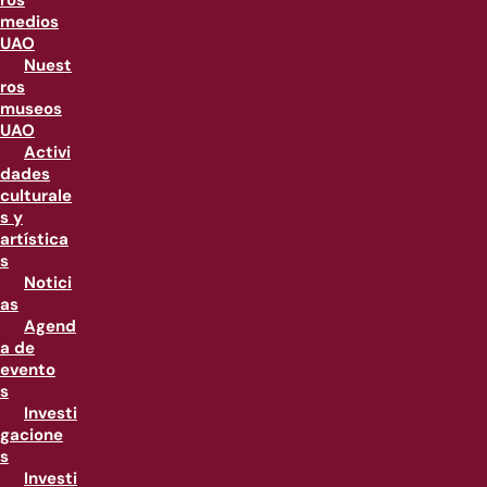
ros
medios
UAO
Nuest
ros
museos
UAO
Activi
dades
culturale
s y
artística
s
Notici
as
Agend
a de
evento
s
Investi
gacione
s
Investi