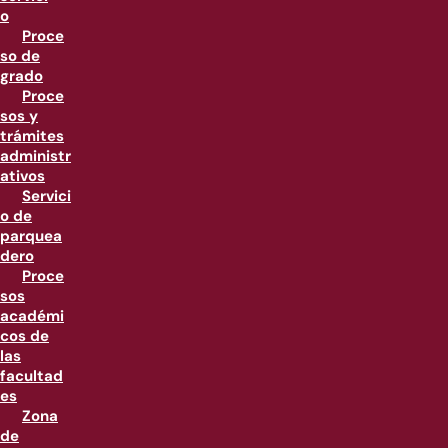
o
Proce
so de
grado
Proce
sos y
trámites
administr
ativos
Servici
o de
parquea
dero
Proce
sos
académi
cos de
las
facultad
es
Zona
de