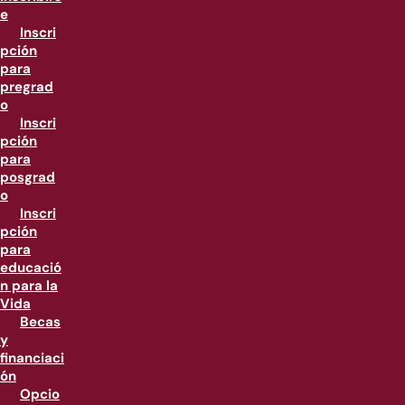
e
Inscri
pción
para
pregrad
o
Inscri
pción
para
posgrad
o
Inscri
pción
para
educació
n para la
Vida
Becas
y
financiaci
ón
Opcio