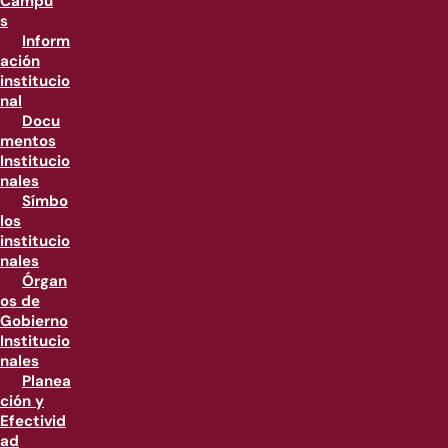
Campu
s
Inform
ación
institucio
nal
Docu
mentos
Institucio
nales
Símbo
los
institucio
nales
Órgan
os de
Gobierno
Institucio
nales
Planea
ción y
Efectivid
ad