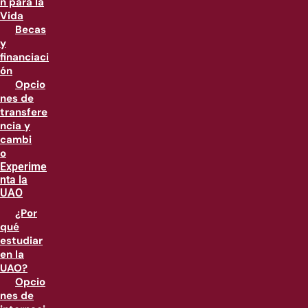
n para la
Vida
Becas
y
financiaci
ón
Opcio
nes de
transfere
ncia y
cambi
o
Experime
nta la
UAO
¿Por
qué
estudiar
en la
UAO?
Opcio
nes de