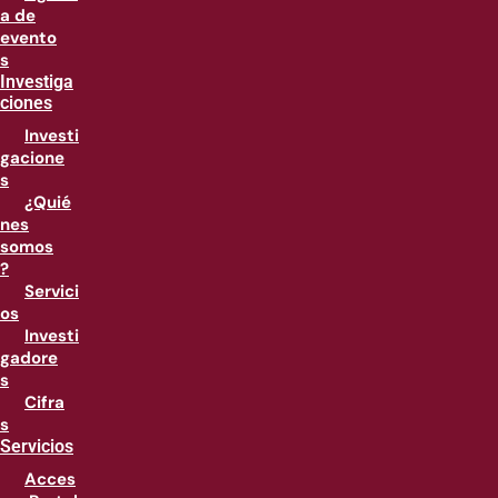
a de
evento
s
Investiga
ciones
Investi
gacione
s
¿Quié
nes
somos
?
Servici
os
Investi
gadore
s
Cifra
s
Servicios
Acces