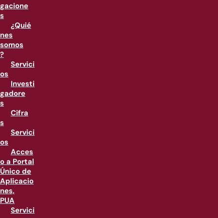
gacione
s
¿Quié
nes
somos
?
Servici
os
Investi
gadore
s
Cifra
s
Servici
os
Acces
o a Portal
Único de
Aplicacio
nes,
PUA
Servici