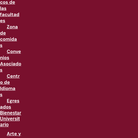
cos de
las
facultad
es
Zona
de
comida
s
Conve
nios
Asociado
s
Centr
o de
Idioma
s
Egres
ados
Bienestar
Universit
ario
Arte y