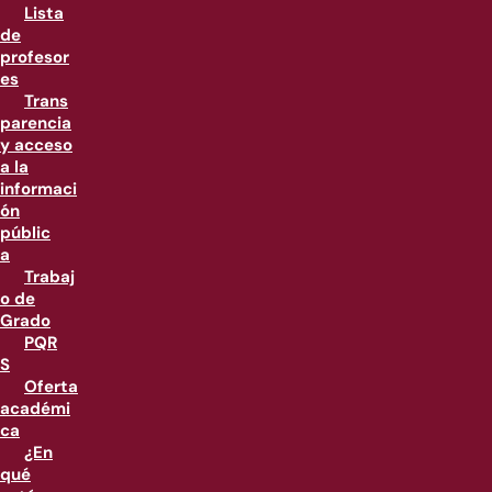
Lista
de
profesor
es
Trans
parencia
y acceso
a la
informaci
ón
públic
a
Trabaj
o de
Grado
PQR
S
Oferta
académi
ca
¿En
qué