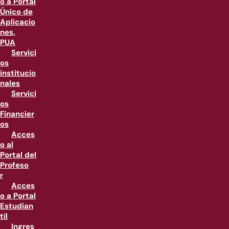
o a Portal
Único de
Aplicacio
nes,
PUA
Servici
os
institucio
nales
Servici
os
Financier
os
Acces
o al
Portal del
Profeso
r
Acces
o a Portal
Estudian
til
Ingres