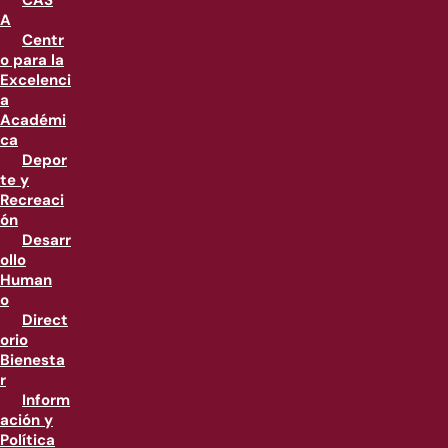
CAS
A
Centr
o para la
Excelenci
a
Académi
ca
Depor
te y
Recreaci
ón
Desarr
ollo
Human
o
Direct
orio
Bienesta
r
Inform
ación y
Política