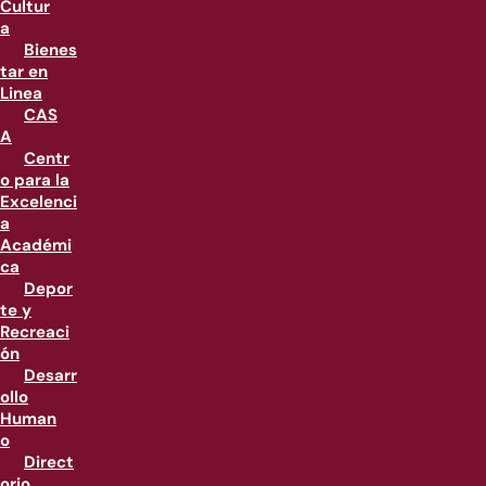
Cultur
a
Bienes
tar en
Linea
CAS
A
Centr
o para la
Excelenci
a
Académi
ca
Depor
te y
Recreaci
ón
Desarr
ollo
Human
o
Direct
orio