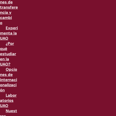
nes de
transfere
ncia y
cambi
o
Experi
menta la
UAO
¿Por
qué
estudiar
en la
UAO?
Opcio
nes de
internaci
onalizaci
ón
Labor
atorios
UAO
Nuest