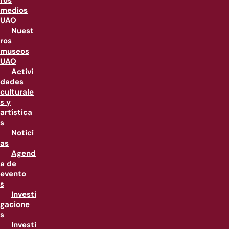
ros
medios
UAO
Nuest
ros
museos
UAO
Activi
dades
culturale
s y
artística
s
Notici
as
Agend
a de
evento
s
Investi
gacione
s
Investi