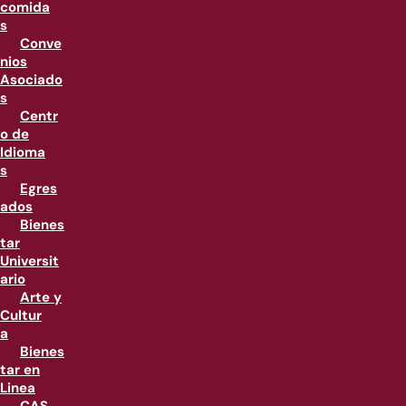
comida
s
Conve
nios
Asociado
s
Centr
o de
Idioma
s
Egres
ados
Bienes
tar
Universit
ario
Arte y
Cultur
a
Bienes
tar en
Linea