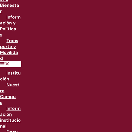
Bienesta
r
Inform
ación y
Política
s
Trans
porte y
Movilida
d
Institu
ción
Nuest
ro
Campu
s
Inform
ación
institucio
nal