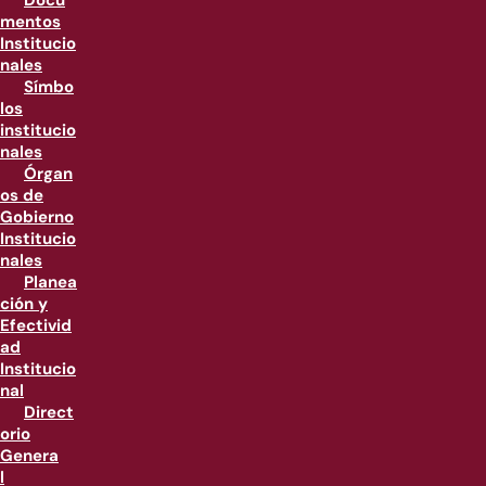
Docu
mentos
Institucio
nales
Símbo
los
institucio
nales
Órgan
os de
Gobierno
Institucio
nales
Planea
ción y
Efectivid
ad
Institucio
nal
Direct
orio
Genera
l