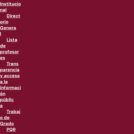
Institucio
nal
Direct
orio
Genera
l
Lista
de
profesor
es
Trans
parencia
y acceso
a la
informaci
ón
públic
a
Trabaj
o de
Grado
PQR