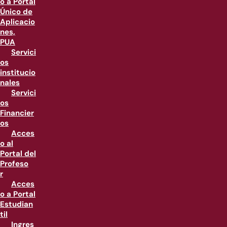
o a Portal
Único de
Aplicacio
nes,
PUA
Servici
os
institucio
nales
Servici
os
Financier
os
Acces
o al
Portal del
Profeso
r
Acces
o a Portal
Estudian
til
Ingres