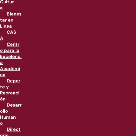
Cultur
a
Bienes
tar en
Linea
CAS
A
Centr
o para la
Excelenci
a
Académi
ca
Depor
te y
Recreaci
ón
Desarr
ollo
Human
o
Direct
orio