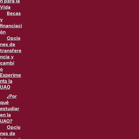
n para la
Vida
Becas
y
financiaci
ón
Opcio
nes de
transfere
ncia y
cambi
o
Experime
nta la
UAO
¿Por
qué
estudiar
en la
UAO?
Opcio
nes de