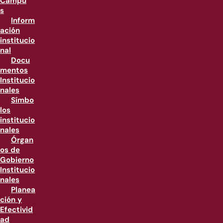
Campu
s
Inform
ación
institucio
nal
Docu
mentos
Institucio
nales
Símbo
los
institucio
nales
Órgan
os de
Gobierno
Institucio
nales
Planea
ción y
Efectivid
ad