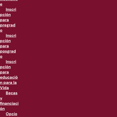
e
Inscri
pción
para
pregrad
o
Inscri
pción
para
posgrad
o
Inscri
pción
para
educació
n para la
Vida
Becas
y
financiaci
ón
Opcio