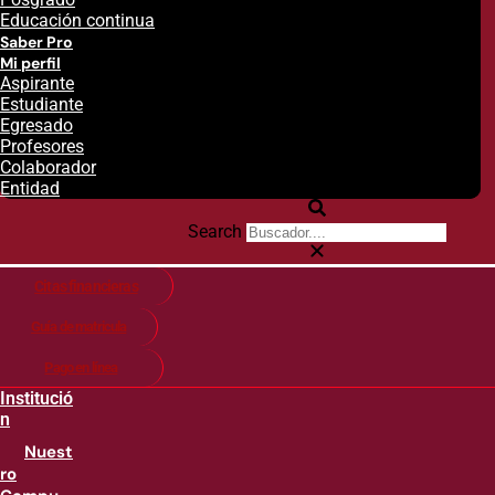
Educación continua
Saber Pro
Mi perfil
Aspirante
Estudiante
Egresado
Profesores
Colaborador
Entidad
Search
Citas financieras
Guía de matricula
Pago en línea
Institució
n
Nuest
ro