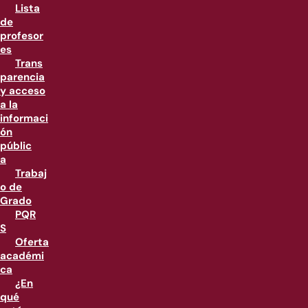
Lista
de
profesor
es
Trans
parencia
y acceso
a la
informaci
ón
públic
a
Trabaj
o de
Grado
PQR
S
Oferta
académi
ca
¿En
qué