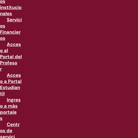
os
institucio
nales
Servici
os
Financier
os
Acces
o al
Portal del
Profeso
r
Acces
o a Portal
Estudian
til
Ingres
o a más
portale
s
Centr
os de
servici