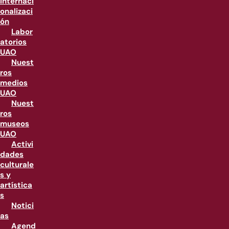
internaci
onalizaci
ón
Labor
atorios
UAO
Nuest
ros
medios
UAO
Nuest
ros
museos
UAO
Activi
dades
culturale
s y
artística
s
Notici
as
Agend