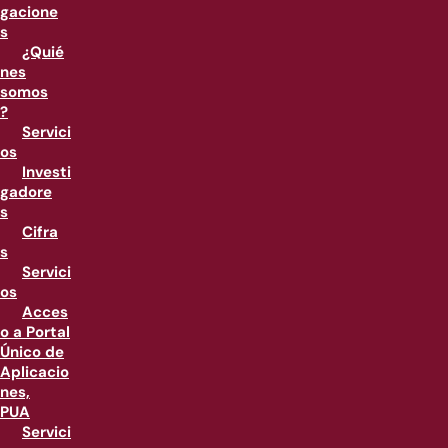
gacione
s
¿Quié
nes
somos
?
Servici
os
Investi
gadore
s
Cifra
s
Servici
os
Acces
o a Portal
Único de
Aplicacio
nes,
PUA
Servici