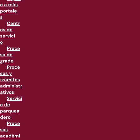
o a más
portale
s
Centr
os de
servici
o
Proce
so de
grado
Proce
sos y
trámites
administr
ativos
Servici
o de
parquea
dero
Proce
sos
académi