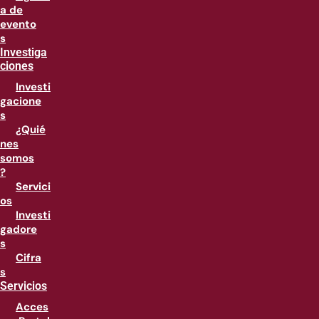
a de
evento
s
Investiga
ciones
Investi
gacione
s
¿Quié
nes
somos
?
Servici
os
Investi
gadore
s
Cifra
s
Servicios
Acces