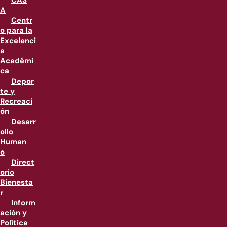
CAS
A
Centr
o para la
Excelenci
a
Académi
ca
Depor
te y
Recreaci
ón
Desarr
ollo
Human
o
Direct
orio
Bienesta
r
Inform
ación y
Política