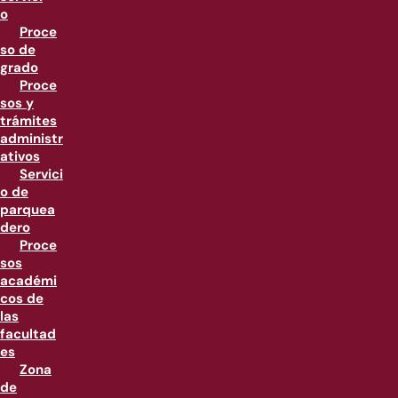
o
Proce
so de
grado
Proce
sos y
trámites
administr
ativos
Servici
o de
parquea
dero
Proce
sos
académi
cos de
las
facultad
es
Zona
de