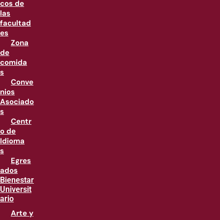
cos de
las
facultad
es
Zona
de
comida
s
Conve
nios
Asociado
s
Centr
o de
Idioma
s
Egres
ados
Bienestar
Universit
ario
Arte y