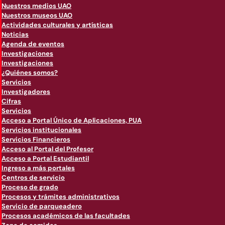
Nuestros medios UAO
Nuestros museos UAO
Actividades culturales y artísticas
Noticias
Agenda de eventos
Investigaciones
Investigaciones
¿Quiénes somos?
Servicios
Investigadores
Cifras
Servicios
Acceso a Portal Único de Aplicaciones, PUA
Servicios institucionales
Servicios Financieros
Acceso al Portal del Profesor
Acceso a Portal Estudiantil
Ingreso a más portales
Centros de servicio
Proceso de grado
Procesos y trámites administrativos
Servicio de parqueadero
Procesos académicos de las facultades