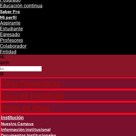
Educación continua
Saber Pro
Mi perfil
Aspirante
Estudiante
Egresado
Profesores
Colaborador
Entidad
arch
Citas financieras
Guía de matricula
Pago en línea
Institución
Nuestro Campus
Información institucional
Documentos Institucionales