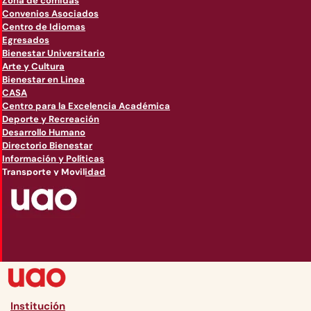
Zona de comidas
Convenios Asociados
Centro de Idiomas
Egresados
Bienestar Universitario
Arte y Cultura
Bienestar en Linea
CASA
Centro para la Excelencia Académica
Deporte y Recreación
Desarrollo Humano
Directorio Bienestar
Información y Políticas
Transporte y Movilidad
Institución