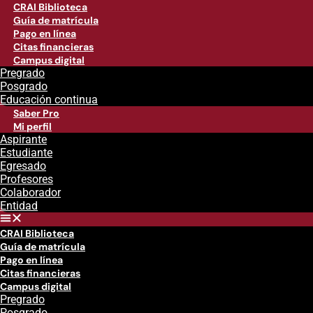
CRAI Biblioteca
Guía de matrícula
Pago en línea
Citas financieras
Campus digital
Pregrado
Posgrado
Educación continua
Saber Pro
Mi perfil
Aspirante
Estudiante
Egresado
Profesores
Colaborador
Entidad
CRAI Biblioteca
Guía de matrícula
Pago en línea
Citas financieras
Campus digital
Pregrado
Posgrado