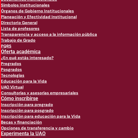
Símbolos institucionales
Órganos de Gobierno Institucionales
Planeación y Efectividad Institucional
Directorio General
Lista de profesores
Transparencia y acceso a la información pública
Trabajo de Grado
PQRS
Oferta académica
¿En qué estás interesado?
Pregrados
Posgrados
Tecnologías
Educación para la Vida
UAO Virtual
Consultorías y asesorías empresariales
Cómo inscribirse
Inscripción para pregrado
Inscripción para posgrado
Inscripción para educación para la Vida
Becas y financiación
Opciones de transferencia y cambio
Experimenta la UAO