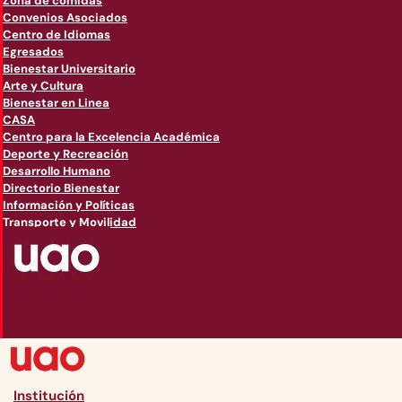
Zona de comidas
Convenios Asociados
Centro de Idiomas
Egresados
Bienestar Universitario
Arte y Cultura
Bienestar en Linea
CASA
Centro para la Excelencia Académica
Deporte y Recreación
Desarrollo Humano
Directorio Bienestar
Información y Políticas
Transporte y Movilidad
Institución