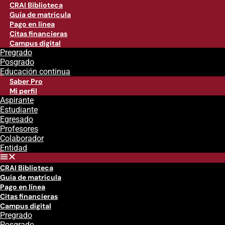
CRAI Biblioteca
Guía de matrícula
Pago en línea
Citas financieras
Campus digital
Pregrado
Posgrado
Educación continua
Saber Pro
Mi perfil
Aspirante
Estudiante
Egresado
Profesores
Colaborador
Entidad
CRAI Biblioteca
Guía de matrícula
Pago en línea
Citas financieras
Campus digital
Pregrado
Posgrado