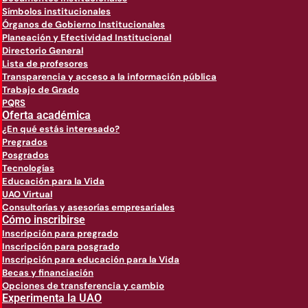
Símbolos institucionales
Órganos de Gobierno Institucionales
Planeación y Efectividad Institucional
Directorio General
Lista de profesores
Transparencia y acceso a la información pública
Trabajo de Grado
PQRS
Oferta académica
¿En qué estás interesado?
Pregrados
Posgrados
Tecnologías
Educación para la Vida
UAO Virtual
Consultorías y asesorías empresariales
Cómo inscribirse
Inscripción para pregrado
Inscripción para posgrado
Inscripción para educación para la Vida
Becas y financiación
Opciones de transferencia y cambio
Experimenta la UAO