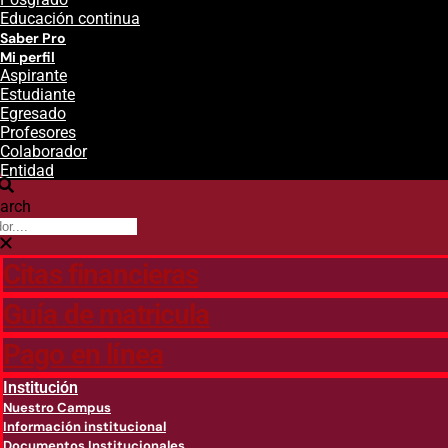
Educación continua
Saber Pro
Mi perfil
Aspirante
Estudiante
Egresado
Profesores
Colaborador
Entidad
arch
Citas financieras
Guía de matricula
Pago en línea
Institución
Nuestro Campus
Información institucional
Documentos Institucionales