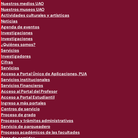
Nuestros medios UAO
Nuestros museos UAO
Actividades culturales y artísticas
Noticias
Agenda de eventos
Investigaciones
Investigaciones
¿Quiénes somos?
Servicios
Investigadores
Cifras
Servicios
Acceso a Portal Único de Aplicaciones, PUA
Servicios institucionales
Servicios Financieros
Acceso al Portal del Profesor
Acceso a Portal Estudiantil
Ingreso a más portales
Centros de servicio
Proceso de grado
Procesos y trámites administrativos
Servicio de parqueadero
Procesos académicos de las facultades