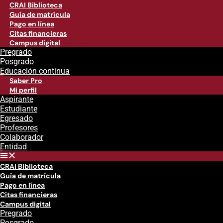
CRAI Biblioteca
Guía de matrícula
Pago en línea
Citas financieras
Campus digital
Pregrado
Posgrado
Educación continua
Saber Pro
Mi perfil
Aspirante
Estudiante
Egresado
Profesores
Colaborador
Entidad
CRAI Biblioteca
Guía de matrícula
Pago en línea
Citas financieras
Campus digital
Pregrado
Posgrado