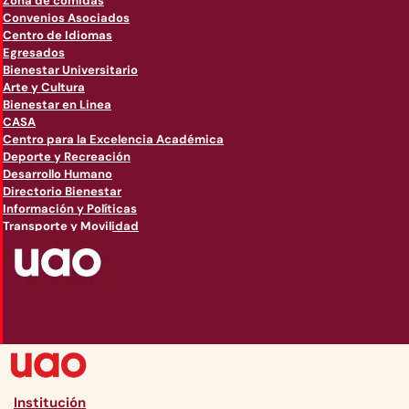
Zona de comidas
Convenios Asociados
Centro de Idiomas
Egresados
Bienestar Universitario
Arte y Cultura
Bienestar en Linea
CASA
Centro para la Excelencia Académica
Deporte y Recreación
Desarrollo Humano
Directorio Bienestar
Información y Políticas
Transporte y Movilidad
Institución