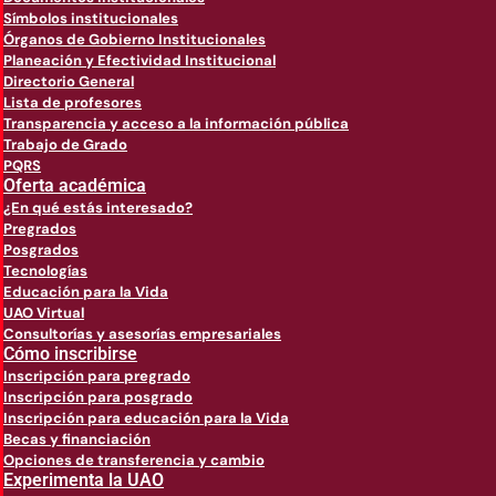
Símbolos institucionales
Órganos de Gobierno Institucionales
Planeación y Efectividad Institucional
Directorio General
Lista de profesores
Transparencia y acceso a la información pública
Trabajo de Grado
PQRS
Oferta académica
¿En qué estás interesado?
Pregrados
Posgrados
Tecnologías
Educación para la Vida
UAO Virtual
Consultorías y asesorías empresariales
Cómo inscribirse
Inscripción para pregrado
Inscripción para posgrado
Inscripción para educación para la Vida
Becas y financiación
Opciones de transferencia y cambio
Experimenta la UAO