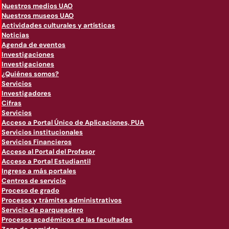
Nuestros medios UAO
Nuestros museos UAO
Actividades culturales y artísticas
Noticias
Agenda de eventos
Investigaciones
Investigaciones
¿Quiénes somos?
Servicios
Investigadores
Cifras
Servicios
Acceso a Portal Único de Aplicaciones, PUA
Servicios institucionales
Servicios Financieros
Acceso al Portal del Profesor
Acceso a Portal Estudiantil
Ingreso a más portales
Centros de servicio
Proceso de grado
Procesos y trámites administrativos
Servicio de parqueadero
Procesos académicos de las facultades