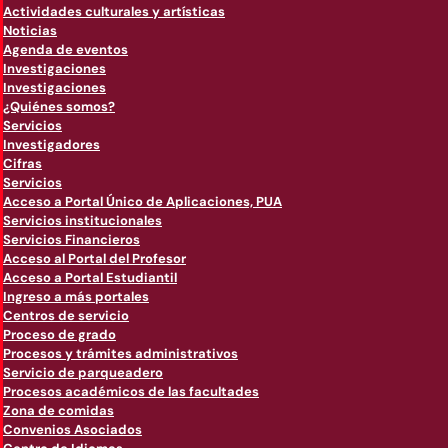
Actividades culturales y artísticas
Noticias
Agenda de eventos
Investigaciones
Investigaciones
¿Quiénes somos?
Servicios
Investigadores
Cifras
Servicios
Acceso a Portal Único de Aplicaciones, PUA
Servicios institucionales
Servicios Financieros
Acceso al Portal del Profesor
Acceso a Portal Estudiantil
Ingreso a más portales
Centros de servicio
Proceso de grado
Procesos y trámites administrativos
Servicio de parqueadero
Procesos académicos de las facultades
Zona de comidas
Convenios Asociados