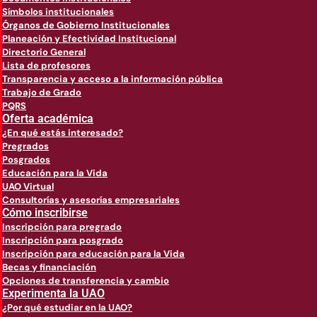
Símbolos institucionales
Órganos de Gobierno Institucionales
Planeación y Efectividad Institucional
Directorio General
Lista de profesores
Transparencia y acceso a la información pública
Trabajo de Grado
PQRS
Oferta académica
¿En qué estás interesado?
Pregrados
Posgrados
Educación para la Vida
UAO Virtual
Consultorías y asesorías empresariales
Cómo inscribirse
Inscripción para pregrado
Inscripción para posgrado
Inscripción para educación para la Vida
Becas y financiación
Opciones de transferencia y cambio
Experimenta la UAO
¿Por qué estudiar en la UAO?