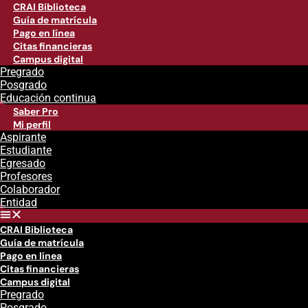
CRAI Biblioteca
Guía de matrícula
Pago en línea
Citas financieras
Campus digital
Pregrado
Posgrado
Educación continua
Saber Pro
Mi perfil
Aspirante
Estudiante
Egresado
Profesores
Colaborador
Entidad
CRAI Biblioteca
Guía de matrícula
Pago en línea
Citas financieras
Campus digital
Pregrado
Posgrado