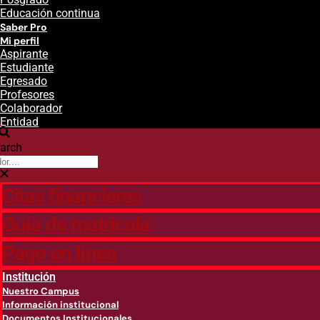
Educación continua
Saber Pro
Mi perfil
Aspirante
Estudiante
Egresado
Profesores
Colaborador
Entidad
arch
Citas financieras
Guía de matricula
Pago en línea
Institución
Nuestro Campus
Información institucional
Documentos Institucionales