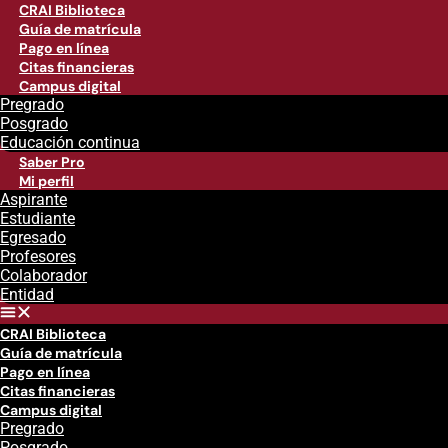
CRAI Biblioteca
Guía de matrícula
Pago en línea
Citas financieras
Campus digital
Pregrado
Posgrado
Educación continua
Saber Pro
Mi perfil
Aspirante
Estudiante
Egresado
Profesores
Colaborador
Entidad
CRAI Biblioteca
Guía de matrícula
Pago en línea
Citas financieras
Campus digital
Pregrado
Posgrado