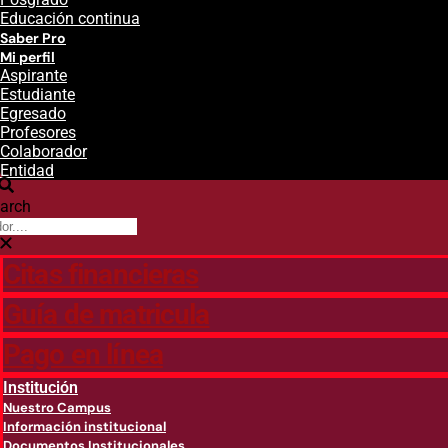
Educación continua
Saber Pro
Mi perfil
Aspirante
Estudiante
Egresado
Profesores
Colaborador
Entidad
arch
Citas financieras
Guía de matricula
Pago en línea
Institución
Nuestro Campus
Información institucional
Documentos Institucionales