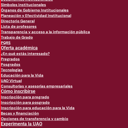
Símbolos institucionales
Órganos de Gobierno Institucionales
Planeación y Efectividad Institucional
Directorio General
Lista de profesores
Transparencia y acceso a la información pública
Trabajo de Grado
PQRS
Oferta académica
¿En qué estás interesado?
Pregrados
Posgrados
Tecnologías
Educación para la Vida
UAO Virtual
Consultorías y asesorías empresariales
Cómo inscribirse
Inscripción para pregrado
Inscripción para posgrado
Inscripción para educación para la Vida
Becas y financiación
Opciones de transferencia y cambio
Experimenta la UAO