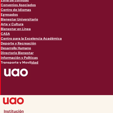
Zona de comidas
Convenios Asociados
Centro de Idiomas
Egresados
Bienestar Universitario
Arte y Cultura
Bienestar en Linea
CASA
Centro para la Excelencia Académica
Deporte y Recreación
Desarrollo Humano
Directorio Bienestar
Información y Políticas
Transporte y Movilidad
Institución