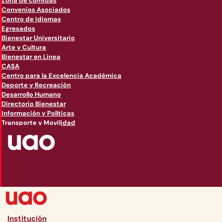
Zona de comidas
Convenios Asociados
Centro de Idiomas
Egresados
Bienestar Universitario
Arte y Cultura
Bienestar en Linea
CASA
Centro para la Excelencia Académica
Deporte y Recreación
Desarrollo Humano
Directorio Bienestar
Información y Políticas
Transporte y Movilidad
Institución