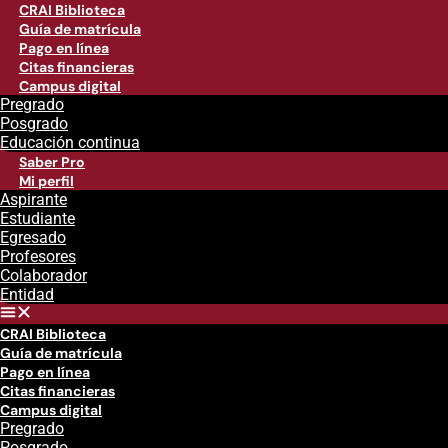
CRAI Biblioteca
Guía de matrícula
Pago en línea
Citas financieras
Campus digital
Pregrado
Posgrado
Educación continua
Saber Pro
Mi perfil
Aspirante
Estudiante
Egresado
Profesores
Colaborador
Entidad
CRAI Biblioteca
Guía de matrícula
Pago en línea
Citas financieras
Campus digital
Pregrado
Posgrado