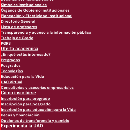
Símbolos institucionales
Órganos de Gobierno Institucionales
Planeación y Efectividad Institucional
Directorio General
Lista de profesores
Transparencia y acceso a la información pública
Trabajo de Grado
PQRS
Oferta académica
¿En qué estás interesado?
Pregrados
Posgrados
Tecnologías
Educación para la Vida
UAO Virtual
Consultorías y asesorías empresariales
Cómo inscribirse
Inscripción para pregrado
Inscripción para posgrado
Inscripción para educación para la Vida
Becas y financiación
Opciones de transferencia y cambio
Experimenta la UAO