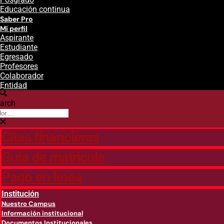
Educación continua
Saber Pro
Mi perfil
Aspirante
Estudiante
Egresado
Profesores
Colaborador
Entidad
arch
Citas financieras
Guía de matricula
Pago en línea
Institución
Nuestro Campus
Información institucional
Documentos Institucionales