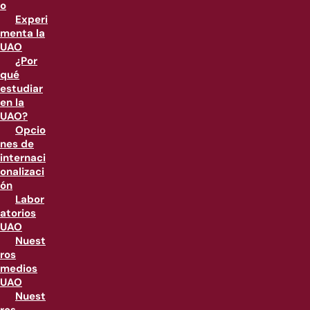
o
Experi
menta la
UAO
¿Por
qué
estudiar
en la
UAO?
Opcio
nes de
internaci
onalizaci
ón
Labor
atorios
UAO
Nuest
ros
medios
UAO
Nuest