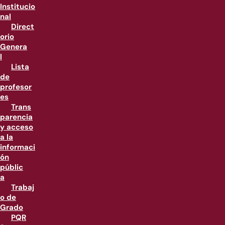
Institucio
nal
Direct
orio
Genera
l
Lista
de
profesor
es
Trans
parencia
y acceso
a la
informaci
ón
públic
a
Trabaj
o de
Grado
PQR