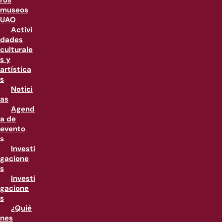
ros
museos
UAO
Activi
dades
culturale
s y
artística
s
Notici
as
Agend
a de
evento
s
Investi
gacione
s
Investi
gacione
s
¿Quié
nes