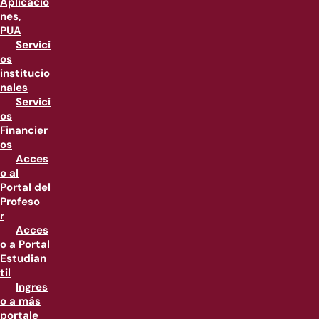
Aplicacio
nes,
PUA
Servici
os
institucio
nales
Servici
os
Financier
os
Acces
o al
Portal del
Profeso
r
Acces
o a Portal
Estudian
til
Ingres
o a más
portale