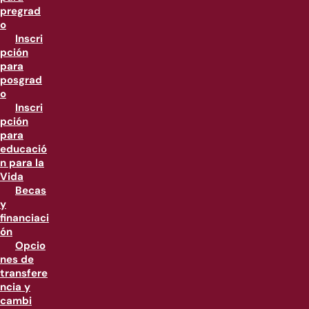
pregrad
o
Inscri
pción
para
posgrad
o
Inscri
pción
para
educació
n para la
Vida
Becas
y
financiaci
ón
Opcio
nes de
transfere
ncia y
cambi