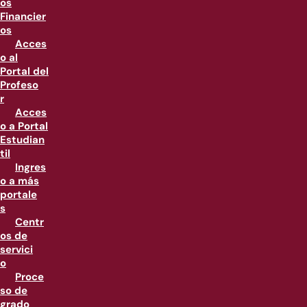
os
Financier
os
Acces
o al
Portal del
Profeso
r
Acces
o a Portal
Estudian
til
Ingres
o a más
portale
s
Centr
os de
servici
o
Proce
so de
grado