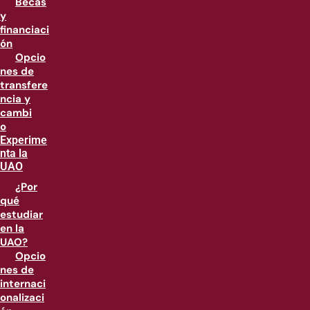
Becas
y
financiaci
ón
Opcio
nes de
transfere
ncia y
cambi
o
Experime
nta la
UAO
¿Por
qué
estudiar
en la
UAO?
Opcio
nes de
internaci
onalizaci