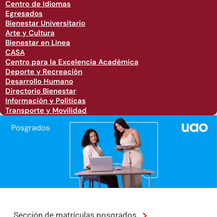
Centro de Idiomas
Egresados
Bienestar Universitario
Arte y Cultura
Bienestar en Linea
CASA
Centro para la Excelencia Académica
Deporte y Recreación
Desarrollo Humano
Directorio Bienestar
Información y Políticas
Transporte y Movilidad
Sección de matrículas posgrados