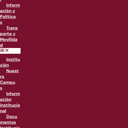
Inform
ación y
Política
s
Trans
porte y
Movilida
d
Institu
ción
Nuest
ro
Campu
s
Inform
ación
institucio
nal
Docu
mentos