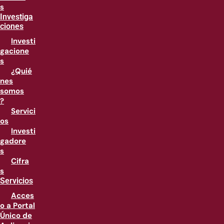
s
Investiga
ciones
Investi
gacione
s
¿Quié
nes
somos
?
Servici
os
Investi
gadore
s
Cifra
s
Servicios
Acces
o a Portal
Único de