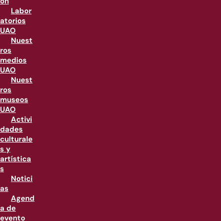
ón
Labor
atorios
UAO
Nuest
ros
medios
UAO
Nuest
ros
museos
UAO
Activi
dades
culturale
s y
artística
s
Notici
as
Agend
a de
evento