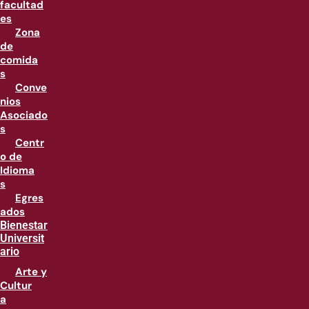
facultad
es
Zona
de
comida
s
Conve
nios
Asociado
s
Centr
o de
Idioma
s
Egres
ados
Bienestar
Universit
ario
Arte y
Cultur
a