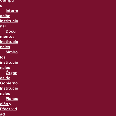
Campu
s
Inform
ación
institucio
nal
Docu
mentos
Institucio
nales
Símbo
los
institucio
nales
Órgan
os de
Gobierno
Institucio
nales
Planea
ción y
Efectivid
ad