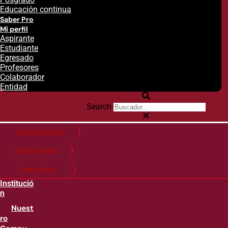
Educación continua
Saber Pro
Mi perfil
Aspirante
Estudiante
Egresado
Profesores
Colaborador
Entidad
Search
Citas financieras
Guía de matricula
Pago en línea
Institució
n
Nuest
ro