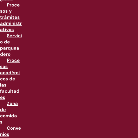
Proce
sos y
trámites
administr
ativos
Servici
o de
parquea
dero
Proce
sos
académi
cos de
las
facultad
es
Zona
de
comida
s
Conve
nios