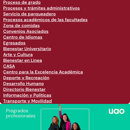
Proceso de grado
Procesos y trámites administrativos
Servicio de parqueadero
Procesos académicos de las facultades
Zona de comidas
Convenios Asociados
Centro de Idiomas
Egresados
Bienestar Universitario
Arte y Cultura
Bienestar en Linea
CASA
Centro para la Excelencia Académica
Deporte y Recreación
Desarrollo Humano
Directorio Bienestar
Información y Políticas
Transporte y Movilidad