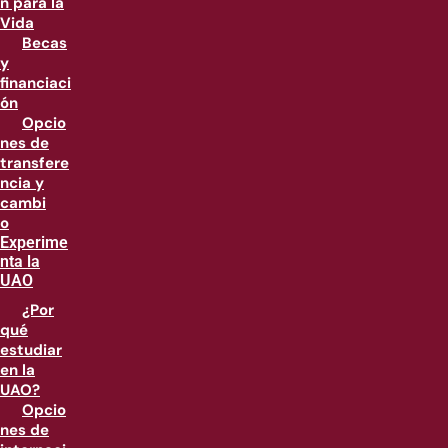
n para la
Vida
Becas
y
financiaci
ón
Opcio
nes de
transfere
ncia y
cambi
o
Experime
nta la
UAO
¿Por
qué
estudiar
en la
UAO?
Opcio
nes de