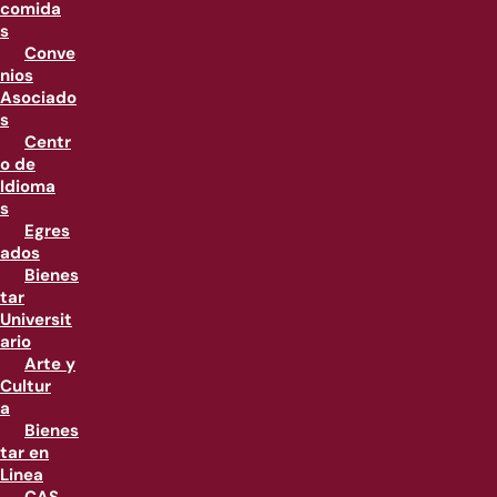
comida
s
Conve
nios
Asociado
s
Centr
o de
Idioma
s
Egres
ados
Bienes
tar
Universit
ario
Arte y
Cultur
a
Bienes
tar en
Linea