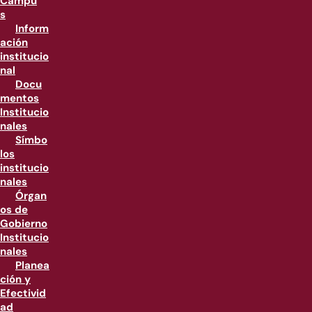
Campu
s
Inform
ación
institucio
nal
Docu
mentos
Institucio
nales
Símbo
los
institucio
nales
Órgan
os de
Gobierno
Institucio
nales
Planea
ción y
Efectivid
ad