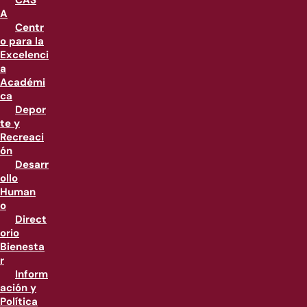
CAS
A
Centr
o para la
Excelenci
a
Académi
ca
Depor
te y
Recreaci
ón
Desarr
ollo
Human
o
Direct
orio
Bienesta
r
Inform
ación y
Política