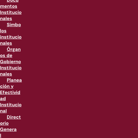
Docu
mentos
Institucio
nales
Símbo
los
institucio
nales
Órgan
os de
Gobierno
Institucio
nales
Planea
ción y
Efectivid
ad
Institucio
nal
Direct
orio
Genera
l