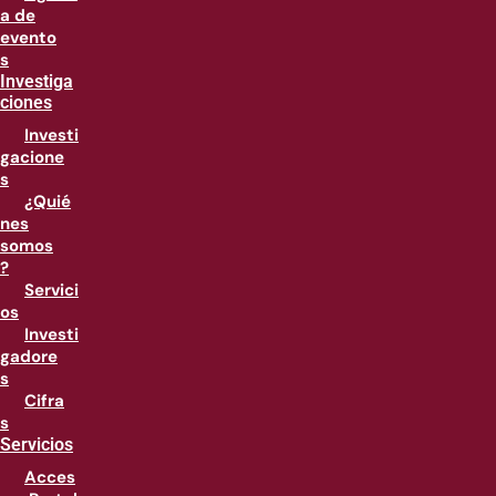
a de
evento
s
Investiga
ciones
Investi
gacione
s
¿Quié
nes
somos
?
Servici
os
Investi
gadore
s
Cifra
s
Servicios
Acces