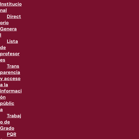
Institucio
nal
Direct
orio
Genera
l
Lista
de
profesor
es
Trans
parencia
y acceso
a la
informaci
ón
públic
a
Trabaj
o de
Grado
PQR