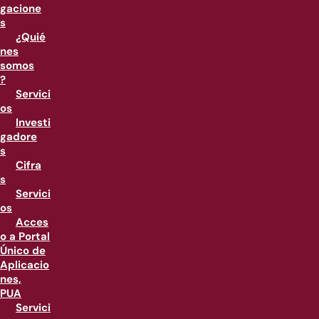
gacione
s
¿Quié
nes
somos
?
Servici
os
Investi
gadore
s
Cifra
s
Servici
os
Acces
o a Portal
Único de
Aplicacio
nes,
PUA
Servici