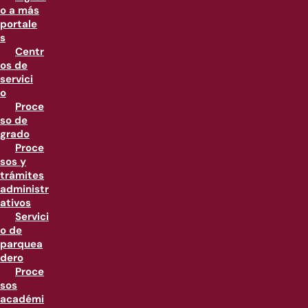
o a más
portale
s
Centr
os de
servici
o
Proce
so de
grado
Proce
sos y
trámites
administr
ativos
Servici
o de
parquea
dero
Proce
sos
académi