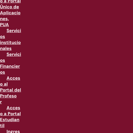
o a Portal
Único de
Aplicacio
nes,
PUA
Servici
os
institucio
nales
Servici
os
Financier
os
Acces
o al
Portal del
Profeso
r
Acces
o a Portal
Estudian
til
Ingres