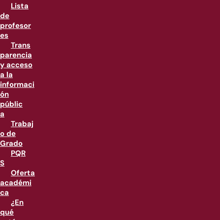
Lista
de
profesor
es
Trans
parencia
y acceso
a la
informaci
ón
públic
a
Trabaj
o de
Grado
PQR
S
Oferta
académi
ca
¿En
qué