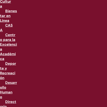
Cultur
a
Bienes
tar en
Linea
CAS
A
Centr
o para la
Excelenci
a
Académi
ca
Depor
te y
Recreaci
ón
Desarr
ollo
Human
o
Direct
orio