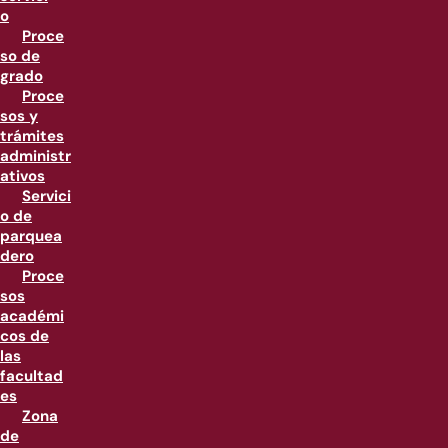
o
Proce
so de
grado
Proce
sos y
trámites
administr
ativos
Servici
o de
parquea
dero
Proce
sos
académi
cos de
las
facultad
es
Zona
de