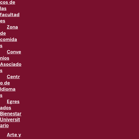
cos de
las
facultad
es
Zona
de
comida
s
Conve
nios
Asociado
s
Centr
o de
Idioma
s
Egres
ados
Bienestar
Universit
ario
Arte y