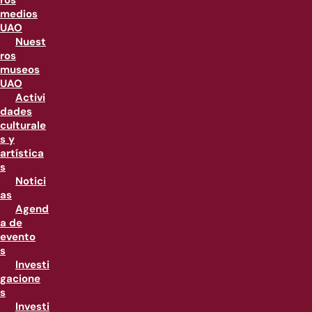
ros
medios
UAO
Nuest
ros
museos
UAO
Activi
dades
culturale
s y
artística
s
Notici
as
Agend
a de
evento
s
Investi
gacione
s
Investi