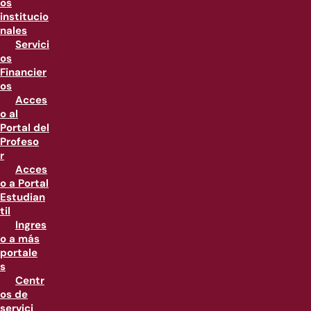
os
institucio
nales
Servici
os
Financier
os
Acces
o al
Portal del
Profeso
r
Acces
o a Portal
Estudian
til
Ingres
o a más
portale
s
Centr
os de
servici