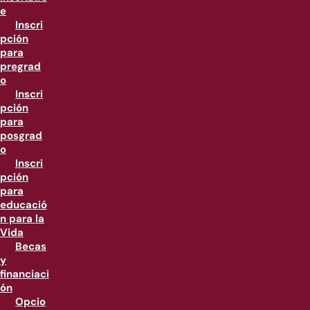
e
Inscri
pción
para
pregrad
o
Inscri
pción
para
posgrad
o
Inscri
pción
para
educació
n para la
Vida
Becas
y
financiaci
ón
Opcio