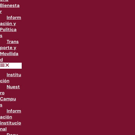
Bienesta
r
Inform
ación y
Política
s
Trans
porte y
Movilida
d
Institu
ción
Nuest
ro
Campu
s
Inform
ación
institucio
nal