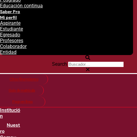
Educación continua
Saber Pro
Mi perfil
Aspirante
Estudiante
Egresado
Profesores
Colaborador
Entidad
Search
Citas financieras
Guía de matricula
Pago en línea
Institució
n
Nuest
ro