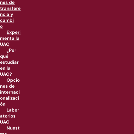
nes de
transfere
ncia y
cambi
o
Experi
menta la
UAO
¿Por
qué
estudiar
en la
UAO?
Opcio
nes de
internaci
onalizaci
ón
Labor
atorios
UAO
Nuest