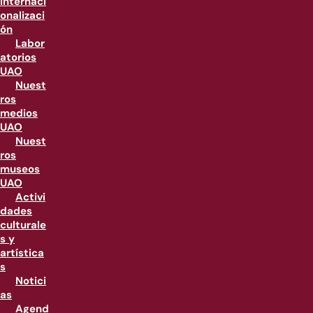
internaci
onalizaci
ón
Labor
atorios
UAO
Nuest
ros
medios
UAO
Nuest
ros
museos
UAO
Activi
dades
culturale
s y
artística
s
Notici
as
Agend