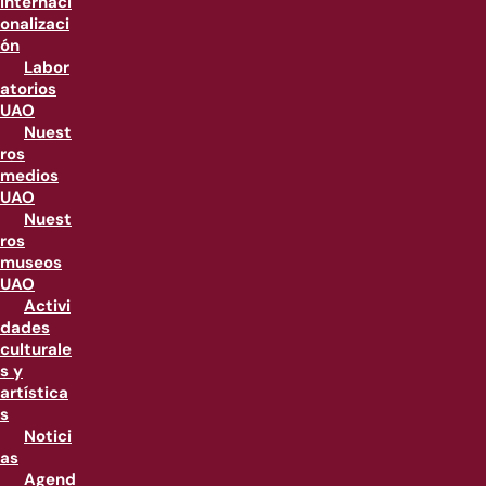
internaci
onalizaci
ón
Labor
atorios
UAO
Nuest
ros
medios
UAO
Nuest
ros
museos
UAO
Activi
dades
culturale
s y
artística
s
Notici
as
Agend