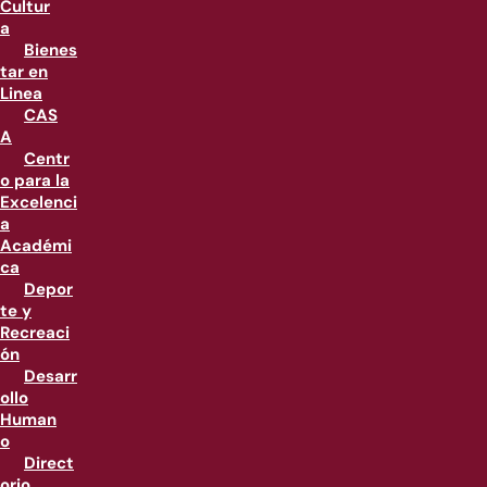
Cultur
a
Bienes
tar en
Linea
CAS
A
Centr
o para la
Excelenci
a
Académi
ca
Depor
te y
Recreaci
ón
Desarr
ollo
Human
o
Direct
orio