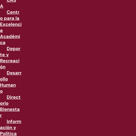
CAS
A
Centr
o para la
Excelenci
a
Académi
ca
Depor
te y
Recreaci
ón
Desarr
ollo
Human
o
Direct
orio
Bienesta
r
Inform
ación y
Política