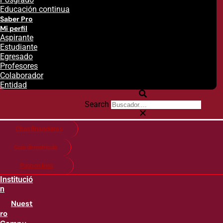
Educación continua
Saber Pro
Mi perfil
Aspirante
Estudiante
Egresado
Profesores
Colaborador
Entidad
Search
Citas financieras
Guía de matricula
Pago en línea
Institució
n
Nuest
ro