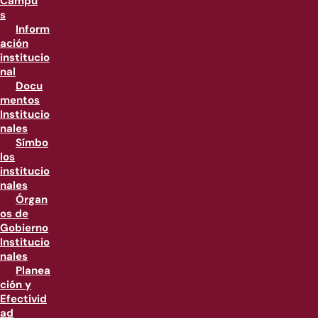
Campu
s
Inform
ación
institucio
nal
Docu
mentos
Institucio
nales
Símbo
los
institucio
nales
Órgan
os de
Gobierno
Institucio
nales
Planea
ción y
Efectivid
ad