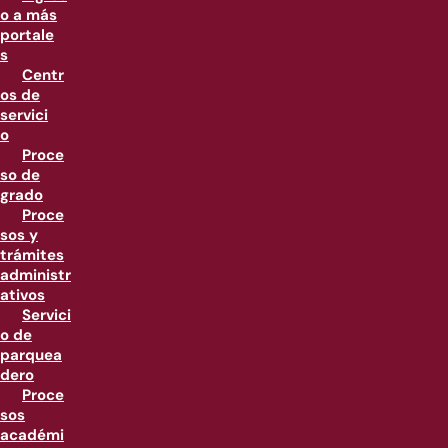
o a más
portale
s
Centr
os de
servici
o
Proce
so de
grado
Proce
sos y
trámites
administr
ativos
Servici
o de
parquea
dero
Proce
sos
académi