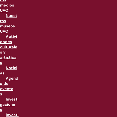
ros
medios
UAO
Nuest
ros
museos
UAO
Activi
dades
culturale
s y
artística
s
Notici
as
Agend
a de
evento
s
Investi
gacione
s
Investi