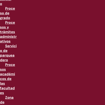
o
Proce
so de
grado
Proce
sos y
trámites
administr
ativos
Servici
o de
parquea
dero
Proce
sos
académi
cos de
las
facultad
es
Zona
de