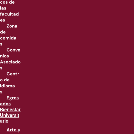
cos de
las
facultad
es
Zona
de
comida
s
Conve
nios
Asociado
s
Centr
o de
Idioma
s
Egres
ados
Bienestar
Universit
ario
Arte y