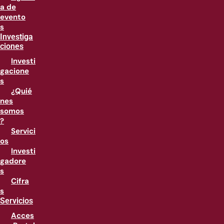
a de
evento
s
Investiga
ciones
Investi
gacione
s
¿Quié
nes
somos
?
Servici
os
Investi
gadore
s
Cifra
s
Servicios
Acces