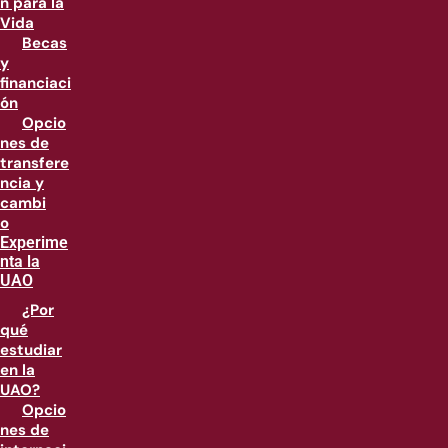
n para la
Vida
Becas
y
financiaci
ón
Opcio
nes de
transfere
ncia y
cambi
o
Experime
nta la
UAO
¿Por
qué
estudiar
en la
UAO?
Opcio
nes de