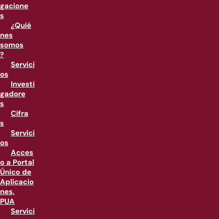
gacione
s
¿Quié
nes
somos
?
Servici
os
Investi
gadore
s
Cifra
s
Servici
os
Acces
o a Portal
Único de
Aplicacio
nes,
PUA
Servici