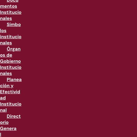
Docu
mentos
Institucio
nales
Símbo
los
institucio
nales
Órgan
os de
Gobierno
Institucio
nales
Planea
ción y
Efectivid
ad
Institucio
nal
Direct
orio
Genera
l