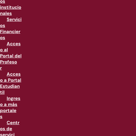
os
institucio
nales
Servici
os
Financier
os
Acces
o al
Portal del
Profeso
r
Acces
o a Portal
Estudian
til
Ingres
o a más
portale
s
Centr
os de
servici