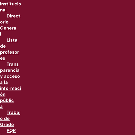
Institucio
nal
Direct
orio
Genera
l
Lista
de
profesor
es
Trans
parencia
y acceso
a la
informaci
ón
públic
a
Trabaj
o de
Grado
PQR