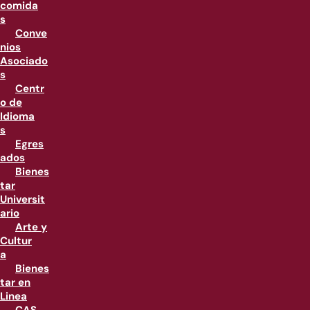
comida
s
Conve
nios
Asociado
s
Centr
o de
Idioma
s
Egres
ados
Bienes
tar
Universit
ario
Arte y
Cultur
a
Bienes
tar en
Linea