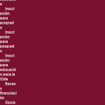
e
Inscri
pción
para
pregrad
o
Inscri
pción
para
posgrad
o
Inscri
pción
para
educació
n para la
Vida
Becas
y
financiaci
ón
Opcio