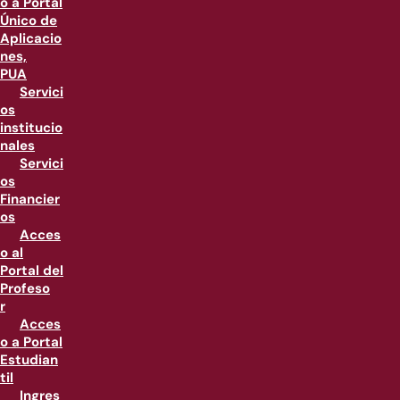
o a Portal
Único de
Aplicacio
nes,
PUA
Servici
os
institucio
nales
Servici
os
Financier
os
Acces
o al
Portal del
Profeso
r
Acces
o a Portal
Estudian
til
Ingres