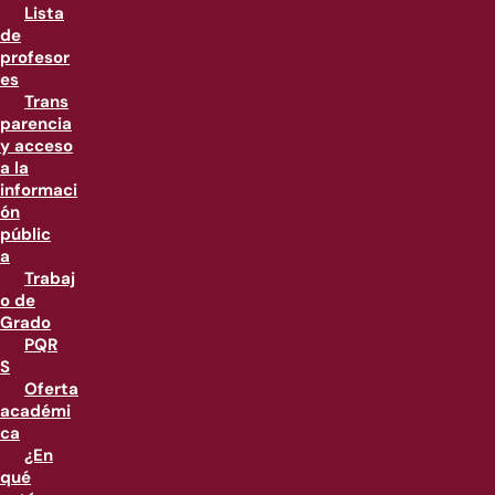
Lista
de
profesor
es
Trans
parencia
y acceso
a la
informaci
ón
públic
a
Trabaj
o de
Grado
PQR
S
Oferta
académi
ca
¿En
qué