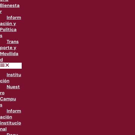
Bienesta
r
Inform
ación y
Política
s
Trans
porte y
Movilida
d
Institu
ción
Nuest
ro
Campu
s
Inform
ación
institucio
nal