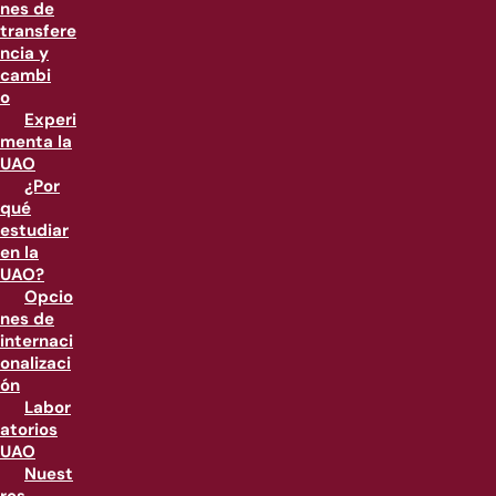
nes de
transfere
ncia y
cambi
o
Experi
menta la
UAO
¿Por
qué
estudiar
en la
UAO?
Opcio
nes de
internaci
onalizaci
ón
Labor
atorios
UAO
Nuest