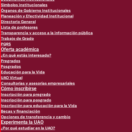
Símbolos institucionales
Órganos de Gobierno Institucionales
Planeación y Efectividad Institucional
Directorio General
Lista de profesores
Transparencia y acceso a la información pública
Trabajo de Grado
PQRS
Oferta académica
¿En qué estás interesado?
Pregrados
Posgrados
Educación para la Vida
UAO Virtual
Consultorías y asesorías empresariales
Cómo inscribirse
Inscripción para pregrado
Inscripción para posgrado
Inscripción para educación para la Vida
Becas y financiación
Opciones de transferencia y cambio
Experimenta la UAO
¿Por qué estudiar en la UAO?