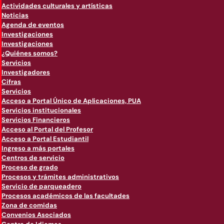
Actividades culturales y artísticas
Noticias
Agenda de eventos
Investigaciones
Investigaciones
¿Quiénes somos?
Servicios
Investigadores
Cifras
Servicios
Acceso a Portal Único de Aplicaciones, PUA
Servicios institucionales
Servicios Financieros
Acceso al Portal del Profesor
Acceso a Portal Estudiantil
Ingreso a más portales
Centros de servicio
Proceso de grado
Procesos y trámites administrativos
Servicio de parqueadero
Procesos académicos de las facultades
Zona de comidas
Convenios Asociados