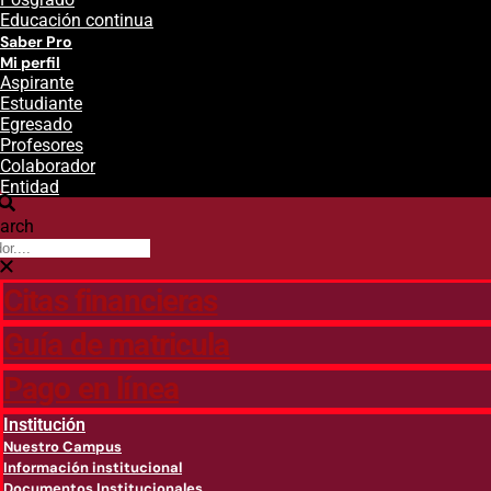
Educación continua
Saber Pro
Mi perfil
Aspirante
Estudiante
Egresado
Profesores
Colaborador
Entidad
arch
Citas financieras
Guía de matricula
Pago en línea
Institución
Nuestro Campus
Información institucional
Documentos Institucionales