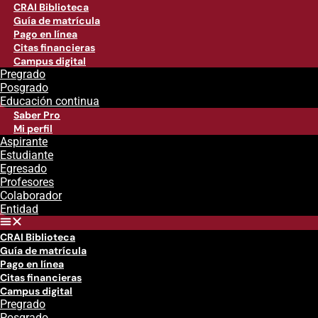
CRAI Biblioteca
Guía de matrícula
Pago en línea
Citas financieras
Campus digital
Pregrado
Posgrado
Educación continua
Saber Pro
Mi perfil
Aspirante
Estudiante
Egresado
Profesores
Colaborador
Entidad
CRAI Biblioteca
Guía de matrícula
Pago en línea
Citas financieras
Campus digital
Pregrado
Posgrado