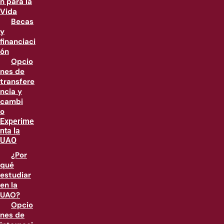
n para la
Vida
Becas
y
financiaci
ón
Opcio
nes de
transfere
ncia y
cambi
o
Experime
nta la
UAO
¿Por
qué
estudiar
en la
UAO?
Opcio
nes de