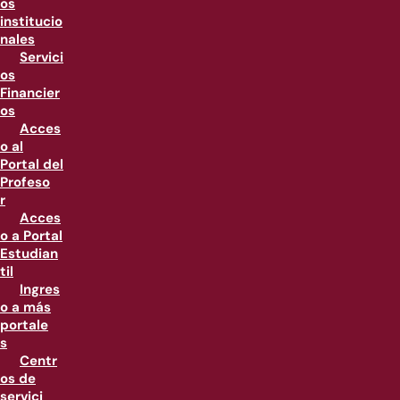
os
institucio
nales
Servici
os
Financier
os
Acces
o al
Portal del
Profeso
r
Acces
o a Portal
Estudian
til
Ingres
o a más
portale
s
Centr
os de
servici