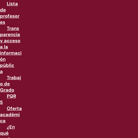
Lista
de
profesor
es
Trans
parencia
y acceso
a la
informaci
ón
públic
a
Trabaj
o de
Grado
PQR
S
Oferta
académi
ca
¿En
qué