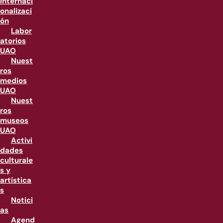
internaci
onalizaci
ón
Labor
atorios
UAO
Nuest
ros
medios
UAO
Nuest
ros
museos
UAO
Activi
dades
culturale
s y
artística
s
Notici
as
Agend