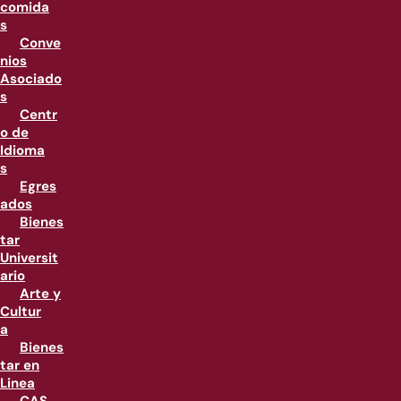
comida
s
Conve
nios
Asociado
s
Centr
o de
Idioma
s
Egres
ados
Bienes
tar
Universit
ario
Arte y
Cultur
a
Bienes
tar en
Linea