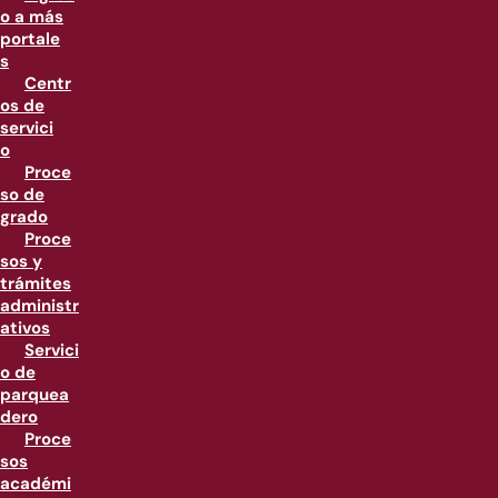
o a más
portale
s
Centr
os de
servici
o
Proce
so de
grado
Proce
sos y
trámites
administr
ativos
Servici
o de
parquea
dero
Proce
sos
académi