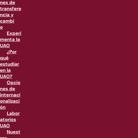
nes de
transfere
ncia y
cambi
o
Experi
menta la
UAO
¿Por
qué
estudiar
en la
UAO?
Opcio
nes de
internaci
onalizaci
ón
Labor
atorios
UAO
Nuest