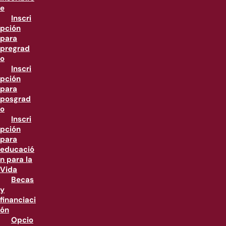
e
Inscri
pción
para
pregrad
o
Inscri
pción
para
posgrad
o
Inscri
pción
para
educació
n para la
Vida
Becas
y
financiaci
ón
Opcio