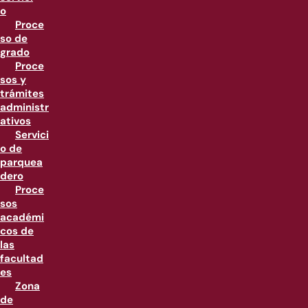
o
Proce
so de
grado
Proce
sos y
trámites
administr
ativos
Servici
o de
parquea
dero
Proce
sos
académi
cos de
las
facultad
es
Zona
de