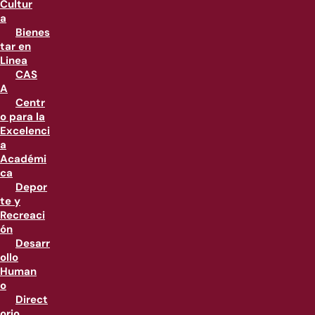
Cultur
a
Bienes
tar en
Linea
CAS
A
Centr
o para la
Excelenci
a
Académi
ca
Depor
te y
Recreaci
ón
Desarr
ollo
Human
o
Direct
orio