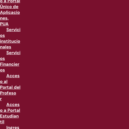
o a Portal
Único de
Aplicacio
nes,
PUA
Servici
os
institucio
nales
Servici
os
Financier
os
Acces
o al
Portal del
Profeso
r
Acces
o a Portal
Estudian
til
Ingres