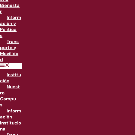
Bienesta
r
Inform
ación y
Política
s
Trans
porte y
Movilida
d
Institu
ción
Nuest
ro
Campu
s
Inform
ación
institucio
nal