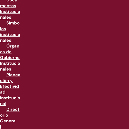
Docu
mentos
Institucio
nales
Símbo
los
institucio
nales
Órgan
os de
Gobierno
Institucio
nales
Planea
ción y
Efectivid
ad
Institucio
nal
Direct
orio
Genera
l