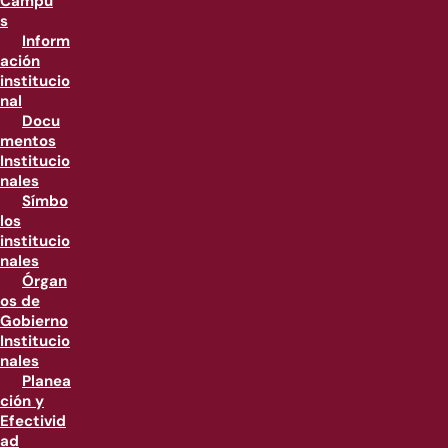
Campu
s
Inform
ación
institucio
nal
Docu
mentos
Institucio
nales
Símbo
los
institucio
nales
Órgan
os de
Gobierno
Institucio
nales
Planea
ción y
Efectivid
ad