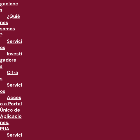
gacione
s
¿Quié
nes
somos
?
Servici
os
Investi
gadore
s
Cifra
s
Servici
os
Acces
o a Portal
Único de
Aplicacio
nes,
PUA
Servici