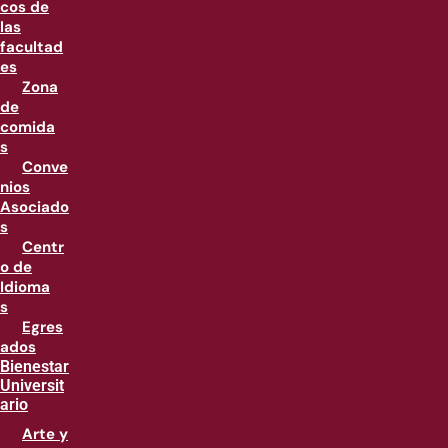
cos de
las
facultad
es
Zona
de
comida
s
Conve
nios
Asociado
s
Centr
o de
Idioma
s
Egres
ados
Bienestar
Universit
ario
Arte y