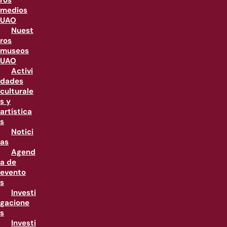
ros
medios
UAO
Nuest
ros
museos
UAO
Activi
dades
culturale
s y
artística
s
Notici
as
Agend
a de
evento
s
Investi
gacione
s
Investi