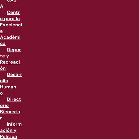
CAS
A
Centr
o para la
Excelenci
a
Académi
ca
Depor
te y
Recreaci
ón
Desarr
ollo
Human
o
Direct
orio
Bienesta
r
Inform
ación y
Política