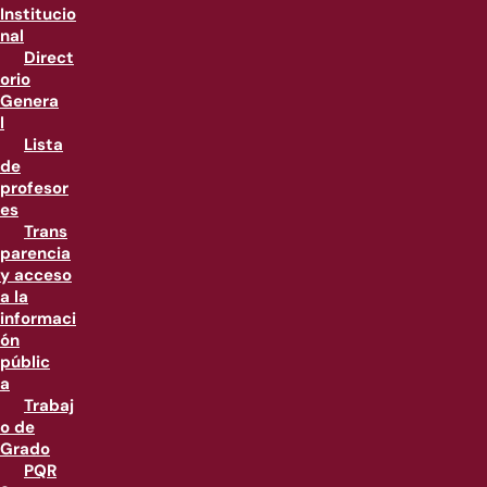
Institucio
nal
Direct
orio
Genera
l
Lista
de
profesor
es
Trans
parencia
y acceso
a la
informaci
ón
públic
a
Trabaj
o de
Grado
PQR