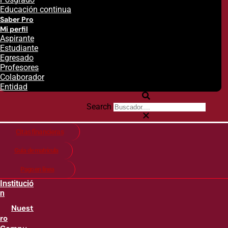
Educación continua
Saber Pro
Mi perfil
Aspirante
Estudiante
Egresado
Profesores
Colaborador
Entidad
Search
Citas financieras
Guía de matricula
Pago en línea
Institució
n
Nuest
ro