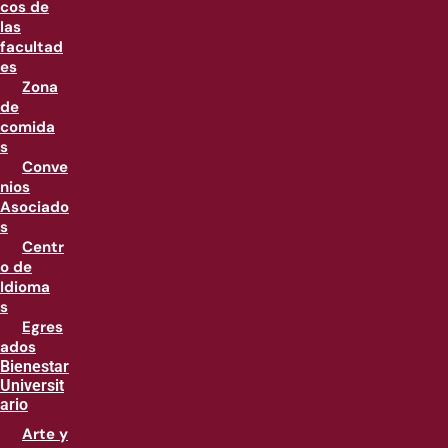
cos de
las
facultad
es
Zona
de
comida
s
Conve
nios
Asociado
s
Centr
o de
Idioma
s
Egres
ados
Bienestar
Universit
ario
Arte y