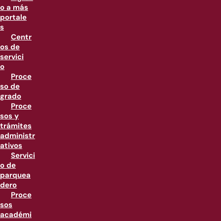
o a más
portale
s
Centr
os de
servici
o
Proce
so de
grado
Proce
sos y
trámites
administr
ativos
Servici
o de
parquea
dero
Proce
sos
académi