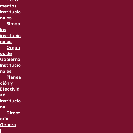
Docu
mentos
Institucio
nales
Símbo
los
institucio
nales
Órgan
os de
Gobierno
Institucio
nales
Planea
ción y
Efectivid
ad
Institucio
nal
Direct
orio
Genera
l