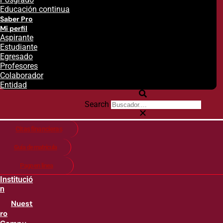
Educación continua
Saber Pro
Mi perfil
Aspirante
Estudiante
Egresado
Profesores
Colaborador
Entidad
Search
Citas financieras
Guía de matricula
Pago en línea
Institució
n
Nuest
ro