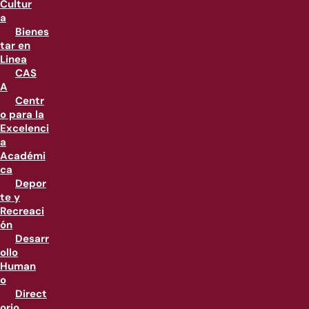
Cultur
a
Bienes
tar en
Linea
CAS
A
Centr
o para la
Excelenci
a
Académi
ca
Depor
te y
Recreaci
ón
Desarr
ollo
Human
o
Direct
orio