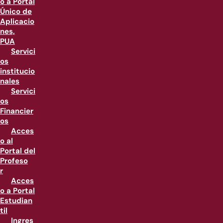
o a Portal
Único de
Aplicacio
nes,
PUA
Servici
os
institucio
nales
Servici
os
Financier
os
Acces
o al
Portal del
Profeso
r
Acces
o a Portal
Estudian
til
Ingres