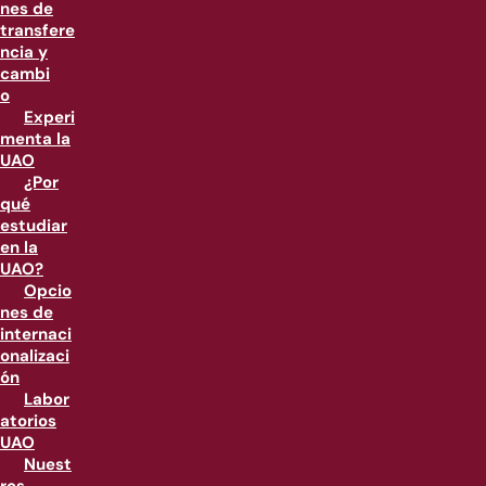
nes de
transfere
ncia y
cambi
o
Experi
menta la
UAO
¿Por
qué
estudiar
en la
UAO?
Opcio
nes de
internaci
onalizaci
ón
Labor
atorios
UAO
Nuest