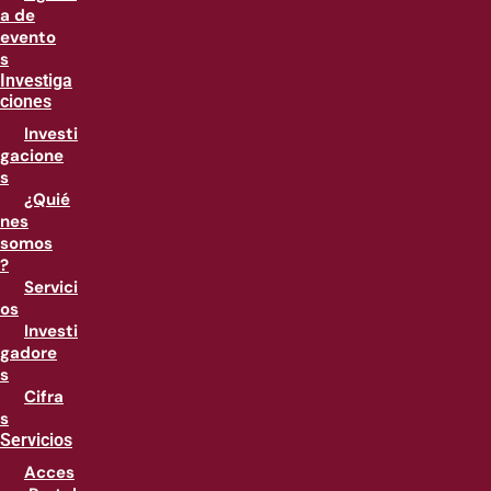
a de
evento
s
Investiga
ciones
Investi
gacione
s
¿Quié
nes
somos
?
Servici
os
Investi
gadore
s
Cifra
s
Servicios
Acces