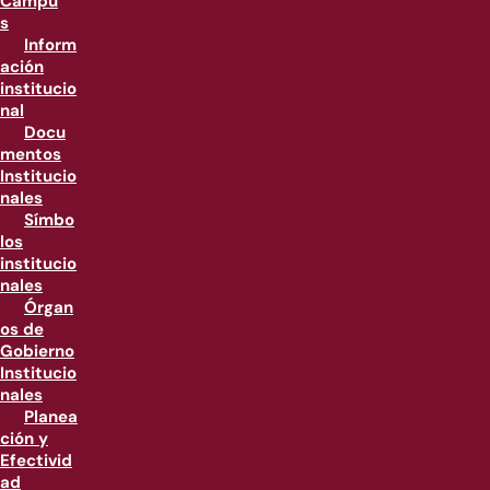
Campu
s
Inform
ación
institucio
nal
Docu
mentos
Institucio
nales
Símbo
los
institucio
nales
Órgan
os de
Gobierno
Institucio
nales
Planea
ción y
Efectivid
ad