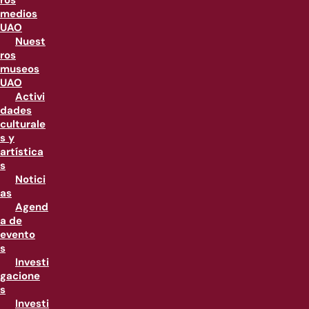
ros
medios
UAO
Nuest
ros
museos
UAO
Activi
dades
culturale
s y
artística
s
Notici
as
Agend
a de
evento
s
Investi
gacione
s
Investi