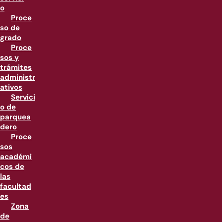
o
Proce
so de
grado
Proce
sos y
trámites
administr
ativos
Servici
o de
parquea
dero
Proce
sos
académi
cos de
las
facultad
es
Zona
de