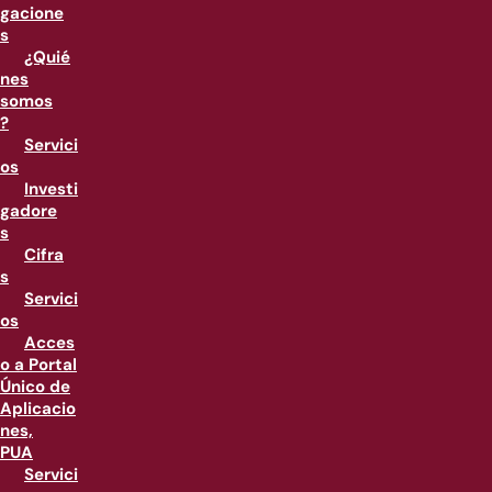
gacione
s
¿Quié
nes
somos
?
Servici
os
Investi
gadore
s
Cifra
s
Servici
os
Acces
o a Portal
Único de
Aplicacio
nes,
PUA
Servici