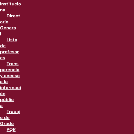
Institucio
nal
Direct
orio
Genera
l
Lista
de
profesor
es
Trans
parencia
y acceso
a la
informaci
ón
públic
a
Trabaj
o de
Grado
PQR