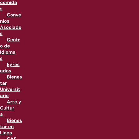
comida
s
Conve
nios
Asociado
s
Centr
o de
Idioma
s
Egres
ados
Bienes
tar
Universit
ario
Arte y
Cultur
a
Bienes
tar en
Linea