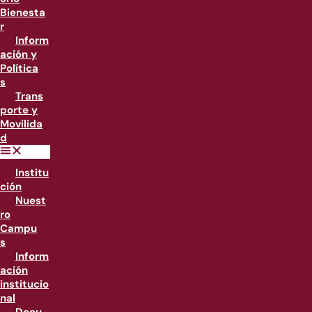
Bienesta
r
Inform
ación y
Política
s
Trans
porte y
Movilida
d
Institu
ción
Nuest
ro
Campu
s
Inform
ación
institucio
nal