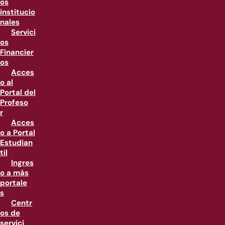
os
institucio
nales
Servici
os
Financier
os
Acces
o al
Portal del
Profeso
r
Acces
o a Portal
Estudian
til
Ingres
o a más
portale
s
Centr
os de
servici