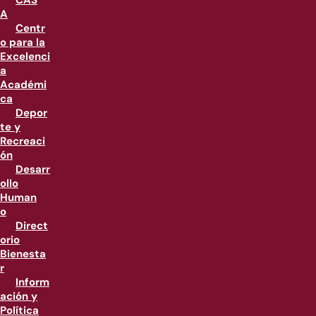
CAS
A
Centr
o para la
Excelenci
a
Académi
ca
Depor
te y
Recreaci
ón
Desarr
ollo
Human
o
Direct
orio
Bienesta
r
Inform
ación y
Política