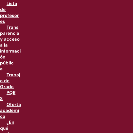
Lista
de
profesor
es
Trans
parencia
y acceso
a la
informaci
ón
públic
a
Trabaj
o de
Grado
PQR
S
Oferta
académi
ca
¿En
qué