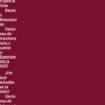
n para la
Vida
Becas
y
financiaci
ón
Opcio
nes de
transfere
ncia y
cambi
o
Experime
nta la
UAO
¿Por
qué
estudiar
en la
UAO?
Opcio
nes de