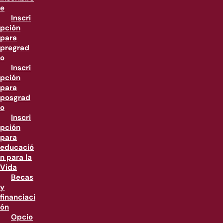
e
Inscri
pción
para
pregrad
o
Inscri
pción
para
posgrad
o
Inscri
pción
para
educació
n para la
Vida
Becas
y
financiaci
ón
Opcio