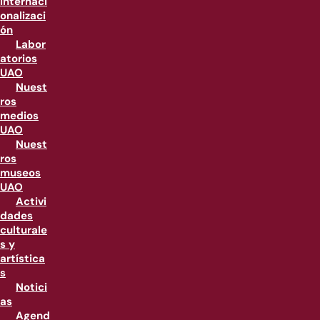
internaci
onalizaci
ón
Labor
atorios
UAO
Nuest
ros
medios
UAO
Nuest
ros
museos
UAO
Activi
dades
culturale
s y
artística
s
Notici
as
Agend