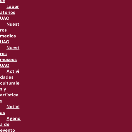
ón
Labor
atorios
UAO
Nuest
ros
medios
UAO
Nuest
ros
museos
UAO
Activi
dades
culturale
s y
artística
s
Notici
as
Agend
a de
evento