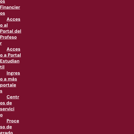
os
Financier
os
Acces
o al
Portal del
Profeso
r
Acces
o a Portal
Estudian
til
Ingres
o a más
portale
s
Centr
os de
servici
o
Proce
so de
grado