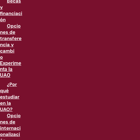
Becas
y
financiaci
ón
Opcio
nes de
transfere
ncia y
cambi
o
Experime
nta la
UAO
¿Por
qué
estudiar
en la
UAO?
Opcio
nes de
internaci
onalizaci