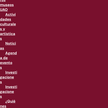
ros
museos
UAO
Activi
dades
culturale
s y
artística
s
Notici
as
Agend
a de
evento
s
Investi
gacione
s
Investi
gacione
s
¿Quié
nes