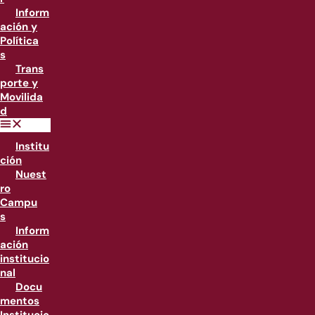
Inform
ación y
Política
s
Trans
porte y
Movilida
d
Institu
ción
Nuest
ro
Campu
s
Inform
ación
institucio
nal
Docu
mentos