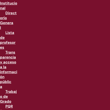
Institucio
nal
Direct
orio
Genera
l
Lista
de
profesor
es
Trans
parencia
y acceso
a la
informaci
ón
públic
a
Trabaj
o de
Grado
PQR