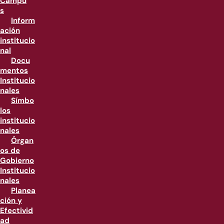
Campu
s
Inform
ación
institucio
nal
Docu
mentos
Institucio
nales
Símbo
los
institucio
nales
Órgan
os de
Gobierno
Institucio
nales
Planea
ción y
Efectivid
ad