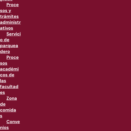
Proce
sos y
trámites
administr
ativos
Servici
o de
parquea
dero
Proce
sos
académi
cos de
las
facultad
es
Zona
de
comida
s
Conve
nios