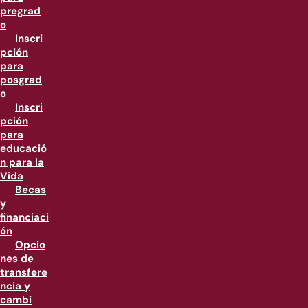
pregrad
o
Inscri
pción
para
posgrad
o
Inscri
pción
para
educació
n para la
Vida
Becas
y
financiaci
ón
Opcio
nes de
transfere
ncia y
cambi