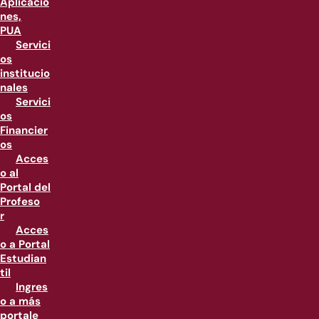
Aplicacio
nes,
PUA
Servici
os
institucio
nales
Servici
os
Financier
os
Acces
o al
Portal del
Profeso
r
Acces
o a Portal
Estudian
til
Ingres
o a más
portale