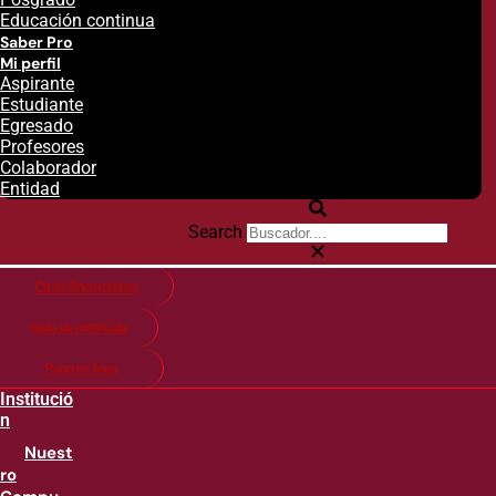
Educación continua
Saber Pro
Mi perfil
Aspirante
Estudiante
Egresado
Profesores
Colaborador
Entidad
Search
Citas financieras
Guía de matricula
Pago en línea
Institució
n
Nuest
ro