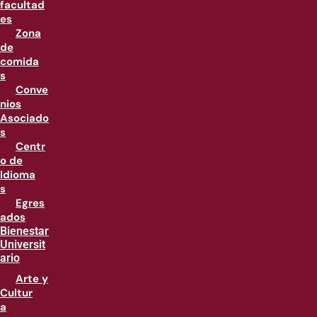
facultad
es
Zona
de
comida
s
Conve
nios
Asociado
s
Centr
o de
Idioma
s
Egres
ados
Bienestar
Universit
ario
Arte y
Cultur
a