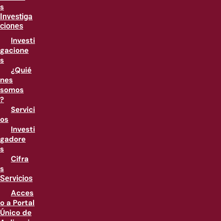
s
Investiga
ciones
Investi
gacione
s
¿Quié
nes
somos
?
Servici
os
Investi
gadore
s
Cifra
s
Servicios
Acces
o a Portal
Único de