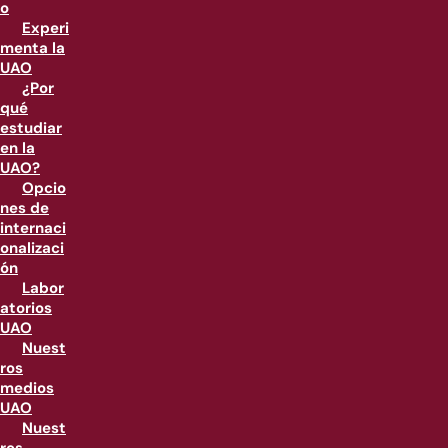
o
Experi
menta la
UAO
¿Por
qué
estudiar
en la
UAO?
Opcio
nes de
internaci
onalizaci
ón
Labor
atorios
UAO
Nuest
ros
medios
UAO
Nuest